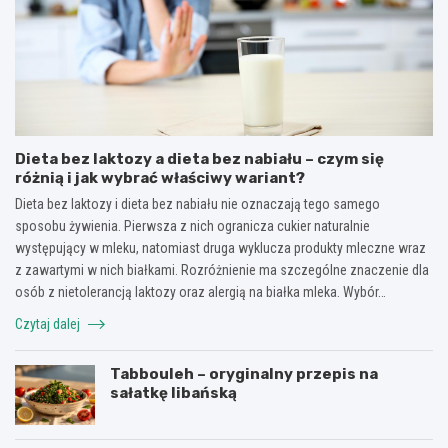
Dieta bez laktozy a dieta bez nabiału – czym się
różnią i jak wybrać właściwy wariant?
Dieta bez laktozy i dieta bez nabiału nie oznaczają tego samego
sposobu żywienia. Pierwsza z nich ogranicza cukier naturalnie
występujący w mleku, natomiast druga wyklucza produkty mleczne wraz
z zawartymi w nich białkami. Rozróżnienie ma szczególne znaczenie dla
osób z nietolerancją laktozy oraz alergią na białka mleka. Wybór…
Czytaj dalej
Tabbouleh – oryginalny przepis na
sałatkę libańską