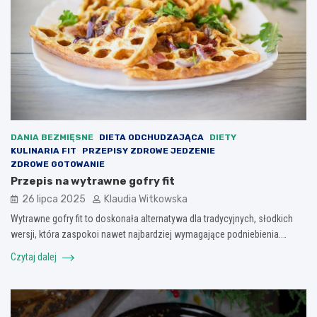
DANIA BEZMIĘSNE
DIETA ODCHUDZAJĄCA
DIETY
KULINARIA FIT
PRZEPISY ZDROWE JEDZENIE
ZDROWE GOTOWANIE
Przepis na wytrawne gofry fit
26 lipca 2025
Klaudia Witkowska
Wytrawne gofry fit to doskonała alternatywa dla tradycyjnych, słodkich
wersji, która zaspokoi nawet najbardziej wymagające podniebienia.…
Czytaj dalej