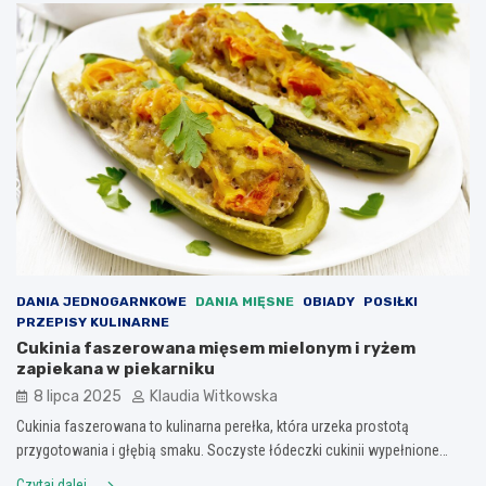
DANIA JEDNOGARNKOWE
DANIA MIĘSNE
OBIADY
POSIŁKI
PRZEPISY KULINARNE
Cukinia faszerowana mięsem mielonym i ryżem
zapiekana w piekarniku
8 lipca 2025
Klaudia Witkowska
Cukinia faszerowana to kulinarna perełka, która urzeka prostotą
przygotowania i głębią smaku. Soczyste łódeczki cukinii wypełnione…
Czytaj dalej