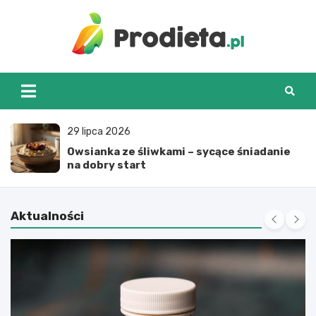
Skip
to
content
prodieta.pl
29 lipca 2026
Owsianka ze śliwkami – sycące śniadanie
na dobry start
Aktualności