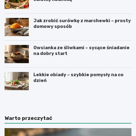
ł
u
s
z
Jak zrobić surówkę z marchewki – prosty
c
domowy sposób
z
o
w
e
Owsianka ze śliwkami – sycące śniadanie
j
na dobry start
Lekkie obiady – szybkie pomysły na co
dzień
J
P
a
a
k
s
z
t
r
a
Warto przeczytać
o
z
b
c
i
z
ć
e