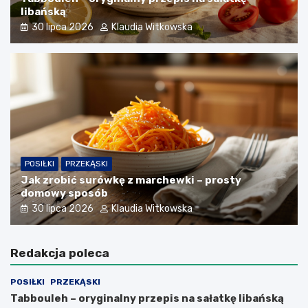
libańską
30 lipca 2026
Klaudia Witkowska
POSIŁKI
PRZEKĄSKI
Jak zrobić surówkę z marchewki – prosty
domowy sposób
30 lipca 2026
Klaudia Witkowska
Redakcja poleca
POSIŁKI
PRZEKĄSKI
Tabbouleh – oryginalny przepis na sałatkę libańską