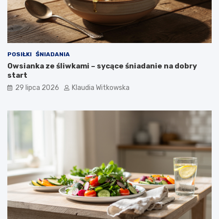
k
u
POSIŁKI
ŚNIADANIA
Owsianka ze śliwkami – sycące śniadanie na dobry
start
29 lipca 2026
Klaudia Witkowska