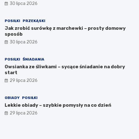
30 lipca 2026
POSIŁKI
PRZEKĄSKI
Jak zrobić surówkę z marchewki – prosty domowy
sposób
30 lipca 2026
POSIŁKI
ŚNIADANIA
Owsianka ze śliwkami – sycące śniadanie na dobry
start
29 lipca 2026
OBIADY
POSIŁKI
Lekkie obiady – szybkie pomysły na co dzień
29 lipca 2026
C
J
N
o
a
a
j
k
t
e
p
u