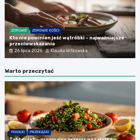
ZDROWIE
ZDROWIE KOŚCI
Kto nie powinien jeść wątróbki – najważniejsze
przeciwwskazania
26 lipca 2026
Klaudia Witkowska
Warto przeczytać
POSIŁKI
PRZEKĄSKI
Tabbouleh – oryginalny przepis na sałatkę