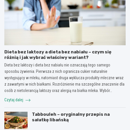
Dieta bez laktozy a dieta bez nabiału – czym się
różnią i jak wybrać właściwy wariant?
Dieta bez laktozy i dieta bez nabiału nie oznaczają tego samego
sposobu żywienia. Pierwsza z nich ogranicza cukier naturalnie
występujący w mleku, natomiast druga wyklucza produkty mleczne wraz
z zawartymi w nich białkami. Rozróżnienie ma szczególne znaczenie dla
osób z nietolerancją laktozy oraz alergią na białka mleka. Wybór…
Czytaj dalej
Tabbouleh – oryginalny przepis na
sałatkę libańską