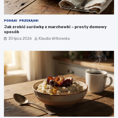
u
POSIŁKI
PRZEKĄSKI
Jak zrobić surówkę z marchewki – prosty domowy
sposób
30 lipca 2026
Klaudia Witkowska