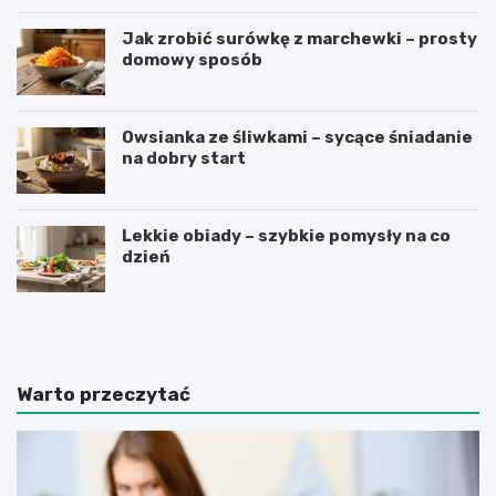
Jak zrobić surówkę z marchewki – prosty
domowy sposób
Owsianka ze śliwkami – sycące śniadanie
na dobry start
Lekkie obiady – szybkie pomysły na co
dzień
J
P
a
a
k
s
z
t
r
a
Warto przeczytać
o
z
b
c
i
z
ć
e
k
r