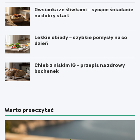
Owsianka ze śliwkami – sycące śniadanie
na dobry start
Lekkie obiady – szybkie pomysły na co
dzień
Chleb z niskim IG – przepis na zdrowy
bochenek
J
P
a
a
k
s
z
t
r
a
Warto przeczytać
o
z
b
c
i
z
ć
e
k
r
i
w