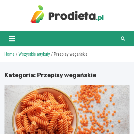
Skip
to
content
prodieta.pl
Home
Wszystkie artykuły
Przepisy wegańskie
Kategoria:
Przepisy wegańskie