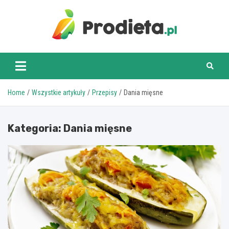
Skip
to
content
prodieta.pl
Home
Wszystkie artykuły
Przepisy
Dania mięsne
Kategoria:
Dania mięsne