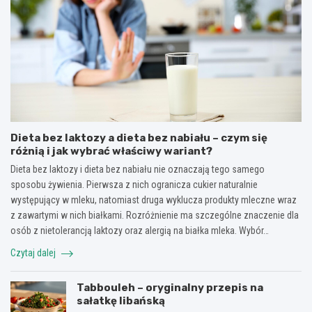
Dieta bez laktozy a dieta bez nabiału – czym się
różnią i jak wybrać właściwy wariant?
Dieta bez laktozy i dieta bez nabiału nie oznaczają tego samego
sposobu żywienia. Pierwsza z nich ogranicza cukier naturalnie
występujący w mleku, natomiast druga wyklucza produkty mleczne wraz
z zawartymi w nich białkami. Rozróżnienie ma szczególne znaczenie dla
osób z nietolerancją laktozy oraz alergią na białka mleka. Wybór…
Czytaj dalej
Tabbouleh – oryginalny przepis na
sałatkę libańską