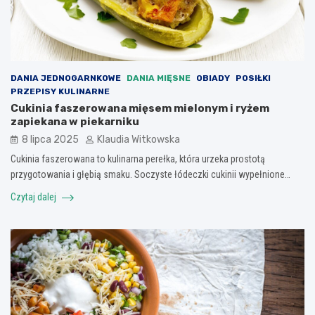
DANIA JEDNOGARNKOWE
DANIA MIĘSNE
OBIADY
POSIŁKI
PRZEPISY KULINARNE
Cukinia faszerowana mięsem mielonym i ryżem
zapiekana w piekarniku
8 lipca 2025
Klaudia Witkowska
Cukinia faszerowana to kulinarna perełka, która urzeka prostotą
przygotowania i głębią smaku. Soczyste łódeczki cukinii wypełnione…
Czytaj dalej