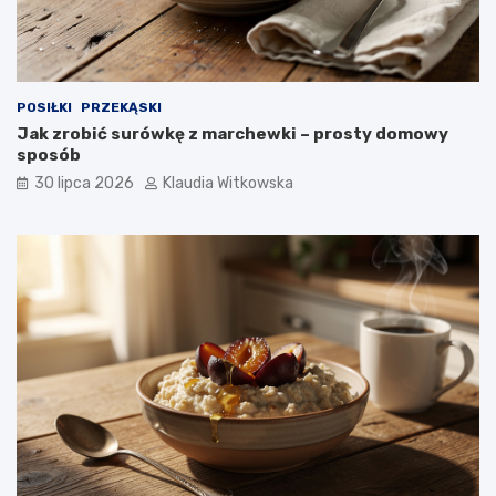
k
u
POSIŁKI
PRZEKĄSKI
Jak zrobić surówkę z marchewki – prosty domowy
sposób
30 lipca 2026
Klaudia Witkowska