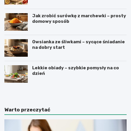
Jak zrobić surówkę z marchewki – prosty
domowy sposób
Owsianka ze śliwkami – sycące śniadanie
na dobry start
Lekkie obiady – szybkie pomysły na co
dzień
J
P
a
a
k
s
z
t
r
a
Warto przeczytać
o
z
b
c
i
z
ć
e