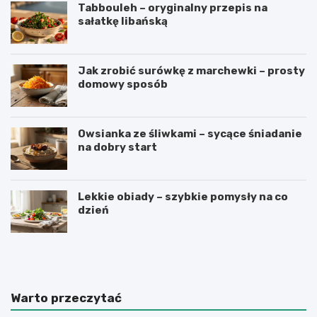
Tabbouleh – oryginalny przepis na
sałatkę libańską
Jak zrobić surówkę z marchewki – prosty
domowy sposób
Owsianka ze śliwkami – sycące śniadanie
na dobry start
Lekkie obiady – szybkie pomysły na co
dzień
J
P
a
a
k
s
z
t
r
a
Warto przeczytać
o
z
b
c