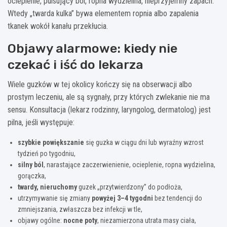
ocieplenie, pulsujący ból, ropna wydzielina, nieprzyjemny zapach.
Wtedy „twarda kulka” bywa elementem ropnia albo zapalenia
tkanek wokół kanału przekłucia.
Objawy alarmowe: kiedy nie
czekać i iść do lekarza
Wiele guzków w tej okolicy kończy się na obserwacji albo
prostym leczeniu, ale są sygnały, przy których zwlekanie nie ma
sensu. Konsultacja (lekarz rodzinny, laryngolog, dermatolog) jest
pilna, jeśli występuje:
szybkie powiększanie
się guzka w ciągu dni lub wyraźny wzrost
tydzień po tygodniu,
silny ból
, narastające zaczerwienienie, ocieplenie, ropna wydzielina,
gorączka,
twardy, nieruchomy
guzek „przytwierdzony” do podłoża,
utrzymywanie się zmiany
powyżej 3–4 tygodni
bez tendencji do
zmniejszania, zwłaszcza bez infekcji w tle,
objawy ogólne:
nocne poty
, niezamierzona utrata masy ciała,