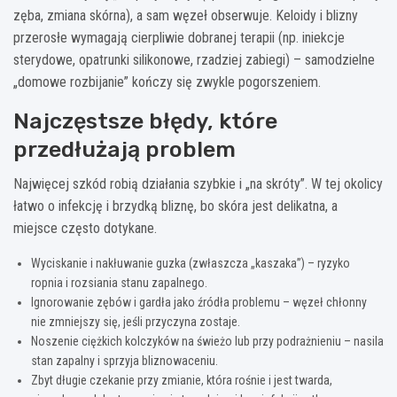
zęba, zmiana skórna), a sam węzeł obserwuje. Keloidy i blizny
przerosłe wymagają cierpliwie dobranej terapii (np. iniekcje
sterydowe, opatrunki silikonowe, rzadziej zabiegi) – samodzielne
„domowe rozbijanie” kończy się zwykle pogorszeniem.
Najczęstsze błędy, które
przedłużają problem
Najwięcej szkód robią działania szybkie i „na skróty”. W tej okolicy
łatwo o infekcję i brzydką bliznę, bo skóra jest delikatna, a
miejsce często dotykane.
Wyciskanie i nakłuwanie guzka (zwłaszcza „kaszaka”) – ryzyko
ropnia i rozsiania stanu zapalnego.
Ignorowanie zębów i gardła jako źródła problemu – węzeł chłonny
nie zmniejszy się, jeśli przyczyna zostaje.
Noszenie ciężkich kolczyków na świeżo lub przy podrażnieniu – nasila
stan zapalny i sprzyja bliznowaceniu.
Zbyt długie czekanie przy zmianie, która rośnie i jest twarda,