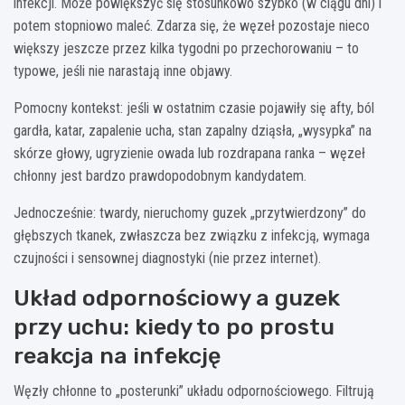
infekcji. Może powiększyć się stosunkowo szybko (w ciągu dni) i
potem stopniowo maleć. Zdarza się, że węzeł pozostaje nieco
większy jeszcze przez kilka tygodni po przechorowaniu – to
typowe, jeśli nie narastają inne objawy.
Pomocny kontekst: jeśli w ostatnim czasie pojawiły się afty, ból
gardła, katar, zapalenie ucha, stan zapalny dziąsła, „wysypka” na
skórze głowy, ugryzienie owada lub rozdrapana ranka – węzeł
chłonny jest bardzo prawdopodobnym kandydatem.
Jednocześnie: twardy, nieruchomy guzek „przytwierdzony” do
głębszych tkanek, zwłaszcza bez związku z infekcją, wymaga
czujności i sensownej diagnostyki (nie przez internet).
Układ odpornościowy a guzek
przy uchu: kiedy to po prostu
reakcja na infekcję
Węzły chłonne to „posterunki” układu odpornościowego. Filtrują