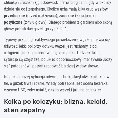
chłonkę i uruchamiają odpowiedź immunologiczną, gdy w okolicy
dzieje się coś zapalnego. Okolice ucha mają kilka grup węzłów:
przeduszne
(przed małżowiną),
zauszne
(za uchem) i
potyliczne
(z tyłu głowy). Dlatego problem z gardłem albo skórą
głowy potrafi dać guzek „przy płatku”.
Typowy przebieg reaktywnego powiększenia węzła: pojawia się
tkliwość, lekki ból przy dotyku, węzeł jest ruchomy, a po
ustąpieniu infekcji stopniowo się zmniejsza. U dzieci takie
sytuacje są częstsze, bo układ odpornościowy intensywnie „uczy
się” patogenów i potrafi reagować bardziej widowiskowo.
Niepokoi raczej sytuacja odwrotna: brak jakiejkolwiek infekcji w
tle, a guzek trwa i rośnie. Wtedy potrzebna jest ocena lekarska,
czasem USG, żeby ustalić, czy to węzeł i jaki ma charakter.
Kolka po kolczyku: blizna, keloid,
stan zapalny