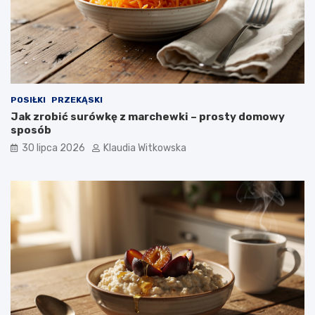
r
o
k
u
POSIŁKI
PRZEKĄSKI
Jak zrobić surówkę z marchewki – prosty domowy
sposób
30 lipca 2026
Klaudia Witkowska