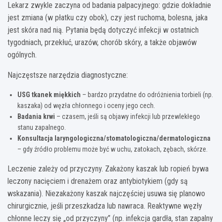
Lekarz zwykle zaczyna od badania palpacyjnego: gdzie dokładnie
jest zmiana (w płatku czy obok), czy jest ruchoma, bolesna, jaka
jest skóra nad nią. Pytania będą dotyczyć infekcji w ostatnich
tygodniach, przekłuć, urazów, chorób skóry, a także objawów
ogólnych.
Najczęstsze narzędzia diagnostyczne:
USG tkanek miękkich
– bardzo przydatne do odróżnienia torbieli (np.
kaszaka) od węzła chłonnego i oceny jego cech.
Badania krwi
– czasem, jeśli są objawy infekcji lub przewlekłego
stanu zapalnego.
Konsultacja laryngologiczna/stomatologiczna/dermatologiczna
– gdy źródło problemu może być w uchu, zatokach, zębach, skórze.
Leczenie zależy od przyczyny. Zakażony kaszak lub ropień bywa
leczony nacięciem i drenażem oraz antybiotykiem (gdy są
wskazania). Niezakażony kaszak najczęściej usuwa się planowo
chirurgicznie, jeśli przeszkadza lub nawraca. Reaktywne węzły
chłonne leczy się „od przyczyny” (np. infekcja gardła, stan zapalny