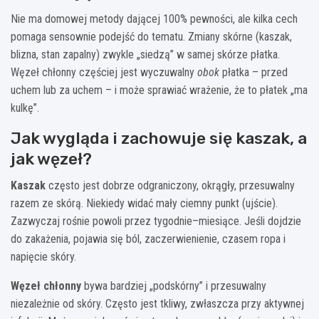
Nie ma domowej metody dającej 100% pewności, ale kilka cech
pomaga sensownie podejść do tematu. Zmiany skórne (kaszak,
blizna, stan zapalny) zwykle „siedzą” w samej skórze płatka.
Węzeł chłonny częściej jest wyczuwalny
obok
płatka – przed
uchem lub za uchem – i może sprawiać wrażenie, że to płatek „ma
kulkę”.
Jak wygląda i zachowuje się kaszak, a
jak węzeł?
Kaszak
często jest dobrze odgraniczony, okrągły, przesuwalny
razem ze skórą. Niekiedy widać mały ciemny punkt (ujście).
Zazwyczaj rośnie powoli przez tygodnie–miesiące. Jeśli dojdzie
do zakażenia, pojawia się ból, zaczerwienienie, czasem ropa i
napięcie skóry.
Węzeł chłonny
bywa bardziej „podskórny” i przesuwalny
niezależnie od skóry. Często jest tkliwy, zwłaszcza przy aktywnej