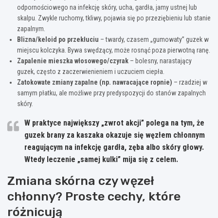
odpornościowego na infekcję skóry, ucha, gardła, jamy ustnej lub
skalpu. Zwykle ruchomy, tkliwy, pojawia się po przeziębieniu lub stanie
zapalnym.
Blizna/keloid po przekłuciu
– twardy, czasem „gumowaty” guzek w
miejscu kolczyka. Bywa swędzący, może rosnąć poza pierwotną ranę.
Zapalenie mieszka włosowego/czyrak
– bolesny, narastający
guzek, często z zaczerwienieniem i uczuciem ciepła.
Zatokowate zmiany zapalne (np. nawracające ropnie)
– rzadziej w
samym płatku, ale możliwe przy predyspozycji do stanów zapalnych
skóry.
W praktyce największy „zwrot akcji” polega na tym, że
guzek brany za kaszaka okazuje się węzłem chłonnym
reagującym na infekcję gardła, zęba albo skóry głowy.
Wtedy leczenie „samej kulki” mija się z celem.
Zmiana skórna czy węzeł
chłonny? Proste cechy, które
różnicują