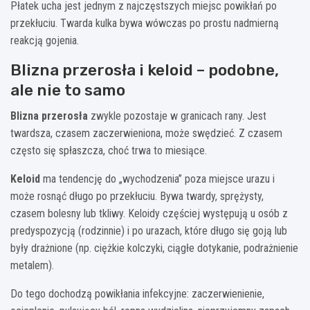
Płatek ucha jest jednym z najczęstszych miejsc powikłań po
przekłuciu. Twarda kulka bywa wówczas po prostu nadmierną
reakcją gojenia.
Blizna przerosła i keloid – podobne,
ale nie to samo
Blizna przerosła
zwykle pozostaje w granicach rany. Jest
twardsza, czasem zaczerwieniona, może swędzieć. Z czasem
często się spłaszcza, choć trwa to miesiące.
Keloid
ma tendencję do „wychodzenia” poza miejsce urazu i
może rosnąć długo po przekłuciu. Bywa twardy, sprężysty,
czasem bolesny lub tkliwy. Keloidy częściej występują u osób z
predyspozycją (rodzinnie) i po urazach, które długo się goją lub
były drażnione (np. ciężkie kolczyki, ciągłe dotykanie, podrażnienie
metalem).
Do tego dochodzą powikłania infekcyjne: zaczerwienienie,