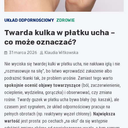
UKŁAD ODPORNOŚCIOWY
ZDROWIE
Twarda kulka w płatku ucha –
co może oznaczać?
31 marca 2026
Klaudia Witkowska
Nie wyciska się twardej kulki w płatku ucha, nie nakłuwa igłą i nie
„rozmasowuje na siłę”, bo łatwo wprowadzić zakażenie albo
podrażnić tkanki tak, że problem urośnie. Zamiast tego warto
spokojnie ocenić objawy towarzyszące
(ból, zaczerwienienie,
ocieplenie, wydzielina, gorączka) i obserwować, czy zmiana
rośnie. Twardy guzek w płatku ucha bywa błahy (np. kaszak), ale
czasem jest sygnałem, że układ odpornościowy pracuje na
pełnych obrotach (np. reaktywny węzeł chłonny).
Największa
wartość
jest prosta: po cechach „na oko” da się wstępnie