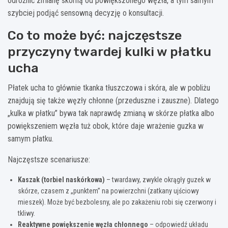
odróżnić zmianę skórną od powiększonego węzła, a tym samym
szybciej podjąć sensowną decyzję o konsultacji.
Co to może być: najczęstsze
przyczyny twardej kulki w płatku
ucha
Płatek ucha to głównie tkanka tłuszczowa i skóra, ale w pobliżu
znajdują się także węzły chłonne (przeduszne i zauszne). Dlatego
„kulka w płatku” bywa tak naprawdę zmianą w skórze płatka albo
powiększeniem węzła tuż obok, które daje wrażenie guzka w
samym płatku.
Najczęstsze scenariusze:
Kaszak (torbiel naskórkowa)
– twardawy, zwykle okrągły guzek w
skórze, czasem z „punktem” na powierzchni (zatkany ujściowy
mieszek). Może być bezbolesny, ale po zakażeniu robi się czerwony i
tkliwy.
Reaktywne powiększenie węzła chłonnego
– odpowiedź układu