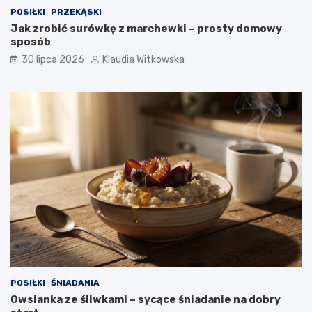
POSIŁKI
PRZEKĄSKI
Jak zrobić surówkę z marchewki – prosty domowy
sposób
30 lipca 2026
Klaudia Witkowska
POSIŁKI
ŚNIADANIA
Owsianka ze śliwkami – sycące śniadanie na dobry