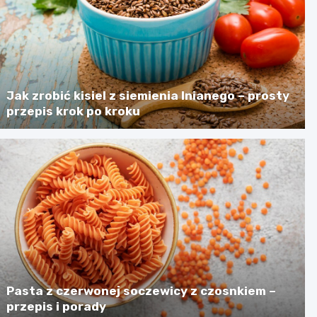
Jak zrobić kisiel z siemienia lnianego – prosty
przepis krok po kroku
Pasta z czerwonej soczewicy z czosnkiem –
przepis i porady