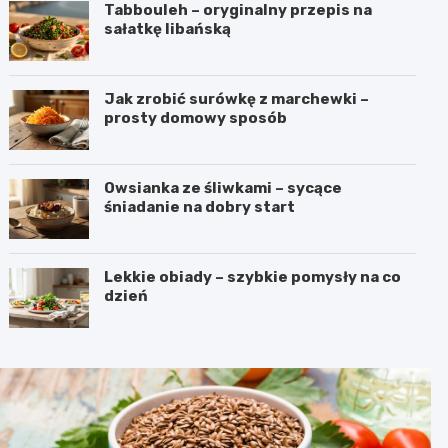
Tabbouleh – oryginalny przepis na
sałatkę libańską
Jak zrobić surówkę z marchewki –
prosty domowy sposób
Owsianka ze śliwkami – sycące
śniadanie na dobry start
Lekkie obiady – szybkie pomysły na co
dzień