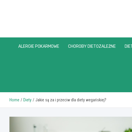
Skip
to
content
ALERGIE POKARMOWE
CHOROBY DIETOZALEŻNE
DIE
Home
Diety
Jakie są za i przeciw dla diety wegańskiej?