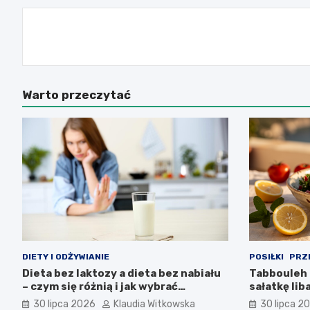
Nawigacja
wpisu
Warto przeczytać
DIETY I ODŻYWIANIE
POSIŁKI
PRZ
Dieta bez laktozy a dieta bez nabiału
Tabbouleh 
– czym się różnią i jak wybrać
sałatkę lib
właściwy wariant?
30 lipca 2026
Klaudia Witkowska
30 lipca 2