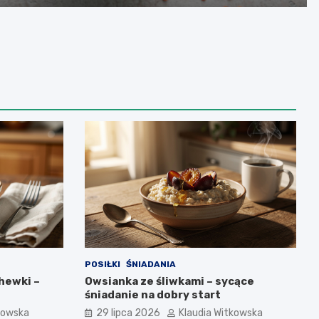
POSIŁKI
ŚNIADANIA
hewki –
Owsianka ze śliwkami – sycące
śniadanie na dobry start
kowska
29 lipca 2026
Klaudia Witkowska