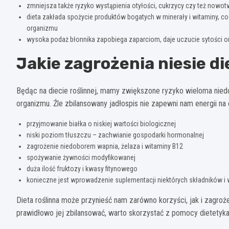
zmniejsza także ryzyko wystąpienia otyłości, cukrzycy czy też no
dieta zakłada spożycie produktów bogatych w minerały i witaminy, 
organizmu
wysoka podaż błonnika zapobiega zaparciom, daje uczucie sytości or
Jakie zagrożenia niesie d
Będąc na diecie roślinnej, mamy zwiększone ryzyko wieloma nie
organizmu. Źle zbilansowany jadłospis nie zapewni nam energii na
przyjmowanie białka o niskiej wartości biologicznej
niski poziom tłuszczu – zachwianie gospodarki hormonalnej
zagrożenie niedoborem wapnia, żelaza i witaminy B12
spożywanie żywności modyfikowanej
duża ilość fruktozy i kwasy fitynowego
konieczne jest wprowadzenie suplementacji niektórych składników i 
Dieta roślinna może przynieść nam zarówno korzyści, jak i zagroże
prawidłowo jej zbilansować, warto skorzystać z pomocy dietetyka