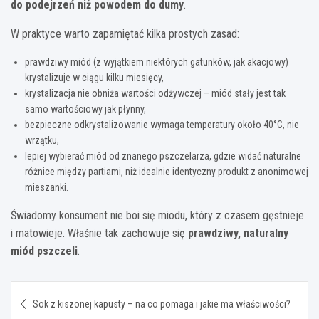
do podejrzeń niż powodem do dumy
.
W praktyce warto zapamiętać kilka prostych zasad:
prawdziwy miód (z wyjątkiem niektórych gatunków, jak akacjowy)
krystalizuje w ciągu kilku miesięcy,
krystalizacja nie obniża wartości odżywczej – miód stały jest tak
samo wartościowy jak płynny,
bezpieczne odkrystalizowanie wymaga temperatury około 40°C, nie
wrzątku,
lepiej wybierać miód od znanego pszczelarza, gdzie widać naturalne
różnice między partiami, niż idealnie identyczny produkt z anonimowej
mieszanki.
Świadomy konsument nie boi się miodu, który z czasem gęstnieje
i matowieje. Właśnie tak zachowuje się
prawdziwy, naturalny
miód pszczeli
.
Nawigacja
Sok z kiszonej kapusty – na co pomaga i jakie ma właściwości?
wpisu