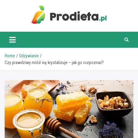
Skip
to
content
prodieta.pl
Home
Odżywianie
Czy prawdziwy miód się krystalizuje – jak go rozpoznać?