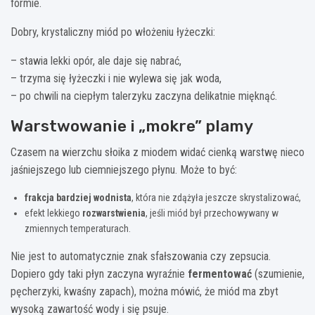
formie.
Dobry, krystaliczny miód po włożeniu łyżeczki:
– stawia lekki opór, ale daje się nabrać,
– trzyma się łyżeczki i nie wylewa się jak woda,
– po chwili na ciepłym talerzyku zaczyna delikatnie mięknąć.
Warstwowanie i „mokre” plamy
Czasem na wierzchu słoika z miodem widać cienką warstwę nieco
jaśniejszego lub ciemniejszego płynu. Może to być:
frakcja bardziej wodnista
, która nie zdążyła jeszcze skrystalizować,
efekt lekkiego
rozwarstwienia
, jeśli miód był przechowywany w
zmiennych temperaturach.
Nie jest to automatycznie znak sfałszowania czy zepsucia.
Dopiero gdy taki płyn zaczyna wyraźnie
fermentować
(szumienie,
pęcherzyki, kwaśny zapach), można mówić, że miód ma zbyt
wysoką zawartość wody i się psuje.