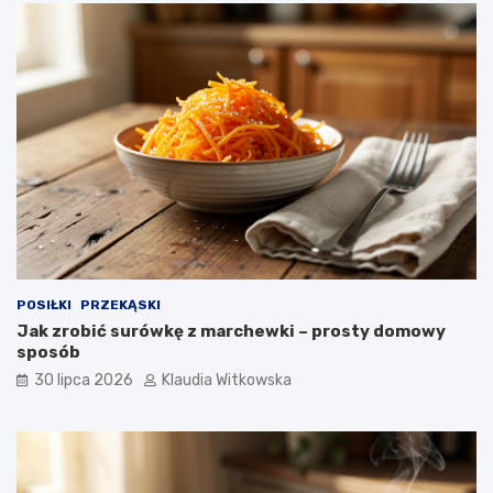
k
d
r
y
o
k
p
o
k
r
o
k
u
POSIŁKI
PRZEKĄSKI
Jak zrobić surówkę z marchewki – prosty domowy
sposób
30 lipca 2026
Klaudia Witkowska