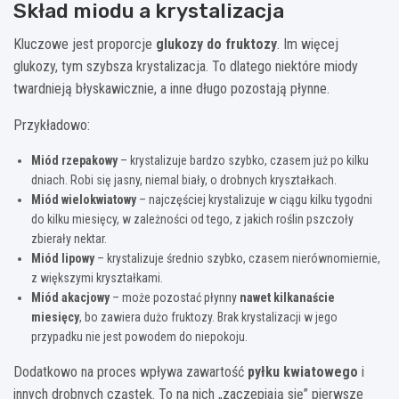
Skład miodu a krystalizacja
Kluczowe jest proporcje
glukozy do fruktozy
. Im więcej
glukozy, tym szybsza krystalizacja. To dlatego niektóre miody
twardnieją błyskawicznie, a inne długo pozostają płynne.
Przykładowo:
Miód rzepakowy
– krystalizuje bardzo szybko, czasem już po kilku
dniach. Robi się jasny, niemal biały, o drobnych kryształkach.
Miód wielokwiatowy
– najczęściej krystalizuje w ciągu kilku tygodni
do kilku miesięcy, w zależności od tego, z jakich roślin pszczoły
zbierały nektar.
Miód lipowy
– krystalizuje średnio szybko, czasem nierównomiernie,
z większymi kryształkami.
Miód akacjowy
– może pozostać płynny
nawet kilkanaście
miesięcy
, bo zawiera dużo fruktozy. Brak krystalizacji w jego
przypadku nie jest powodem do niepokoju.
Dodatkowo na proces wpływa zawartość
pyłku kwiatowego
i
innych drobnych cząstek. To na nich „zaczepiają się” pierwsze