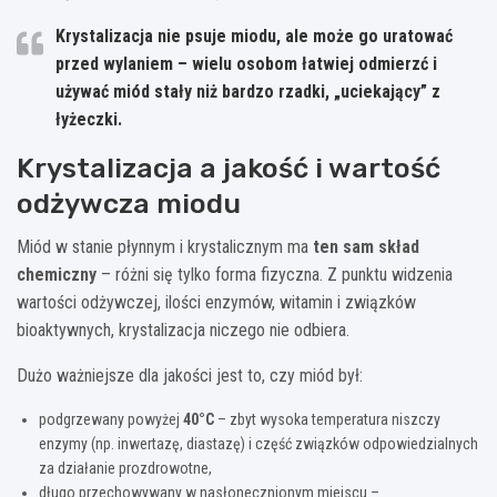
Krystalizacja nie psuje miodu, ale może go uratować
przed wylaniem – wielu osobom łatwiej odmierzć i
używać miód stały niż bardzo rzadki, „uciekający” z
łyżeczki.
Krystalizacja a jakość i wartość
odżywcza miodu
Miód w stanie płynnym i krystalicznym ma
ten sam skład
chemiczny
– różni się tylko forma fizyczna. Z punktu widzenia
wartości odżywczej, ilości enzymów, witamin i związków
bioaktywnych, krystalizacja niczego nie odbiera.
Dużo ważniejsze dla jakości jest to, czy miód był:
podgrzewany powyżej
40°C
– zbyt wysoka temperatura niszczy
enzymy (np. inwertazę, diastazę) i część związków odpowiedzialnych
za działanie prozdrowotne,
długo przechowywany w nasłonecznionym miejscu –