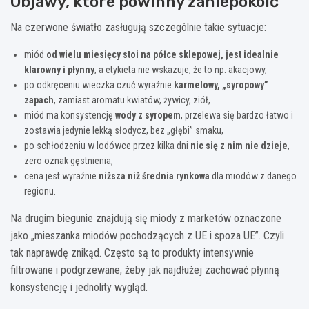
Objawy, które powinny zaniepokoić
Na czerwone światło zasługują szczególnie takie sytuacje:
miód
od wielu miesięcy stoi na półce sklepowej, jest idealnie
klarowny i płynny
, a etykieta nie wskazuje, że to np. akacjowy,
po odkręceniu wieczka czuć wyraźnie
karmelowy, „syropowy”
zapach
, zamiast aromatu kwiatów, żywicy, ziół,
miód ma konsystencję
wody z syropem
, przelewa się bardzo łatwo i
zostawia jedynie lekką słodycz, bez „głębi” smaku,
po schłodzeniu w lodówce przez kilka dni
nic się z nim nie dzieje
,
zero oznak gęstnienia,
cena jest wyraźnie
niższa niż średnia rynkowa
dla miodów z danego
regionu.
Na drugim biegunie znajdują się miody z marketów oznaczone
jako „mieszanka miodów pochodzących z UE i spoza UE”. Czyli
tak naprawdę znikąd. Często są to produkty intensywnie
filtrowane i podgrzewane, żeby jak najdłużej zachować płynną
konsystencję i jednolity wygląd.