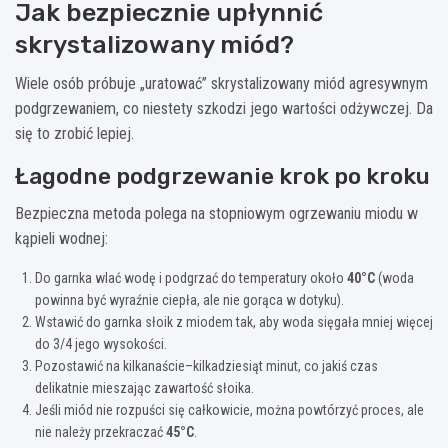
Jak bezpiecznie upłynnić
skrystalizowany miód?
Wiele osób próbuje „uratować” skrystalizowany miód agresywnym
podgrzewaniem, co niestety szkodzi jego wartości odżywczej. Da
się to zrobić lepiej.
Łagodne podgrzewanie krok po kroku
Bezpieczna metoda polega na stopniowym ogrzewaniu miodu w
kąpieli wodnej:
Do garnka wlać wodę i podgrzać do temperatury około
40°C
(woda
powinna być wyraźnie ciepła, ale nie gorąca w dotyku).
Wstawić do garnka słoik z miodem tak, aby woda sięgała mniej więcej
do 3/4 jego wysokości.
Pozostawić na kilkanaście–kilkadziesiąt minut, co jakiś czas
delikatnie mieszając zawartość słoika.
Jeśli miód nie rozpuści się całkowicie, można powtórzyć proces, ale
nie należy przekraczać
45°C
.