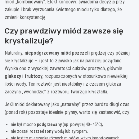
miód „kombinowany”. Efekt końcowy: świadoma decyzja przy
zakupie i brak wyrzucania świetnego miodu tylko dlatego, że
zmienił konsystencję.
Czy prawdziwy miód zawsze się
krystalizuje?
Naturalny,
niepodgrzewany miód pszczeli
prędzej czy później
się krystalizuje – i jest to zjawisko jak najbardziej pożądane.
Wynika ono z wysokiej zawartości cukrów prostych, głównie
glukozy
i
fruktozy
, rozpuszczonych w stosunkowo niewielkiej
ilości wody. Ten roztwór jest niestabilny i z czasem glukoza
zaczyna „wychodzić” z roztworu, tworząc kryształki.
Jeśli miód deklarowany jako „naturalny” przez bardzo długi czas
(ponad rok) pozostaje idealnie płynny, warto się zastanowić, czy:
nie był mocno
podgrzewany
(np. powyżej 40–45°C),
nie został
rozrzedzony
wodą lub syropem,
nie jest to mieszanka różnych miodów, w tym importowanych.