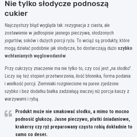
Nie tylko słodycze podnoszą
cukier
Najczęstszy błąd wygląda tak: rezygnacja z ciasta, ale
zostawienie w jadłospisie jasnego pieczywa, słodzonych
jogurtów, soków i dużych porcji ryżu. To wciąż są produkty, które
mogą działać podobnie jak słodycze, bo dostarczają dużo
szybko
wchłanianych węglowodanów
.
Przy cukrzycy znaczenie ma nie tylko to, czy coś jest „na słodko”.
Liczy się też stopień przetworzenia, ilość błonnika, forma podania
i wielkość porcji. Ziemniaki rozgniecione na puree zjedzone
szybko i bez dodatku białka zadziałają inaczej niż porcja kaszy z
warzywami i rybą.
Produkt może nie smakować słodko, a mimo to mocno
podnosić glukozę. Jasne pieczywo, płatki śniadaniowe,
krakersy czy ryż preparowany często robią dokładnie to
samo co deser.