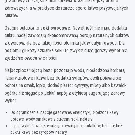
„owocowych”. Część z nich sprawia wrażenie lżejszych albo
zdrowszych, a w praktyce dostarcza sporo łatwo przyswajalnych
cukrów.
Osobna pułapka to
soki owocowe
. Nawet jeśli nie mają dodatku
cukru, nadal zawierają skoncentrowaną porcję naturalnych cukrów
z owoców, ale bez takiej ilości błonnika jak w całym owocu. Dla
poziomu glukozy szklanka soku to zwykle dużo gorszy wybór niż
zjedzenie owocu w całości.
Najbezpieczniejszą bazą pozostaje woda, niesłodzona herbata,
napary ziołowe i kawa bez dodatku syropów. Jeśli pojawia się
ochota na smak, lepiej dodać plaster cytryny, miętę albo kawałek
ogórka niż sięgać po „lekki” napój z etykietą sugerującą zdrowy
wybór.
Do ograniczenia: napoje gazowane, energetyki, słodzone kawy
gotowe, wody smakowe z cukrem, soki, nektary.
Lepiej wybrać: wodę, wodę gazowaną bez dodatków, herbatę bez
cukru, kawę bez syropów, napary.