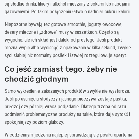
są słodkie drinki, likiery i alkohol mieszany z sokami lub napojami
gazowanymi. Po takim połączeniu łatwo o nadmiar cukru i kalorii.
Niepozorne bywają też gotowe smoothie, jogurty owocowe,
desery mleczne i „zdrowe” musy w saszetkach. Często są
wygodne, ale ich skład jest daleki od prostego. Jeśli produkt
można wypić albo wycisnąć z opakowania w kilka sekund, zwykle
syci słabiej niż normalny posiłek i łatwiej rozregulowuje apetyt.
Co jeść zamiast tego, żeby nie
chodzić głodnym
Samo wykreślenie zakazanych produktów zwykle nie wystarcza.
Jeśli po usunięciu słodyczy i jasnego pieczywa zostaje pustka,
prędzej czy później wraca podjadanie. Dlatego trzeba od razu
podmienić problematyczne produkty na takie, które dają sytość i
spokojniejszy poziom glukozy.
W codziennym jedzeniu najlepiej sprawdzają się posiłki oparte na