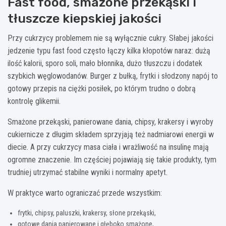
Fast food, smażone przekąski i
tłuszcze kiepskiej jakości
Przy cukrzycy problemem nie są wyłącznie cukry. Słabej jakości
jedzenie typu fast food często łączy kilka kłopotów naraz: dużą
ilość kalorii, sporo soli, mało błonnika, dużo tłuszczu i dodatek
szybkich węglowodanów. Burger z bułką, frytki i słodzony napój to
gotowy przepis na ciężki posiłek, po którym trudno o dobrą
kontrolę glikemii.
Smażone przekąski, panierowane dania, chipsy, krakersy i wyroby
cukiernicze z długim składem sprzyjają też nadmiarowi energii w
diecie. A przy cukrzycy masa ciała i wrażliwość na insulinę mają
ogromne znaczenie. Im częściej pojawiają się takie produkty, tym
trudniej utrzymać stabilne wyniki i normalny apetyt.
W praktyce warto ograniczać przede wszystkim:
frytki, chipsy, paluszki, krakersy, słone przekąski,
gotowe dania panierowane i głęboko smażone,