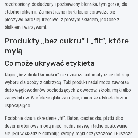
rozdrobniony, dosładzany i pozbawiony błonnika, tym gorzej dla
stabilnej glikemii. Zamiast jasnej bułki lepiej sprawdza się
pieczywo bardziej treściwe, z prostym składem, jedzone z
białkiem i warzywami.
Produkty „bez cukru” i „fit”, które
mylą
Co może ukrywać etykieta
Napis
„bez dodatku cukru”
nie oznacza automatycznie dobrego
wyboru dla osoby z cukrzycą. Taki produkt nadal może zawierać
dużo węglowodanów pochodzących z owoców, skrobi, mąki albo
zagęstników. W efekcie glukoza rośnie, mimo że etykieta brzmi
uspokajająco.
Podobnie działa określenie „fit”. Baton, ciasteczka, płatki albo
deser proteinowy mogą mieć modną nazwę i ładne opakowanie,
ale jeśli w składzie dominują syropy, mąki oczyszczone i tłuszcze