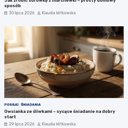
Jak zrobić surówkę z marchewki – prosty domowy
sposób
30 lipca 2026
Klaudia Witkowska
POSIŁKI
ŚNIADANIA
Owsianka ze śliwkami – sycące śniadanie na dobry
start
29 lipca 2026
Klaudia Witkowska