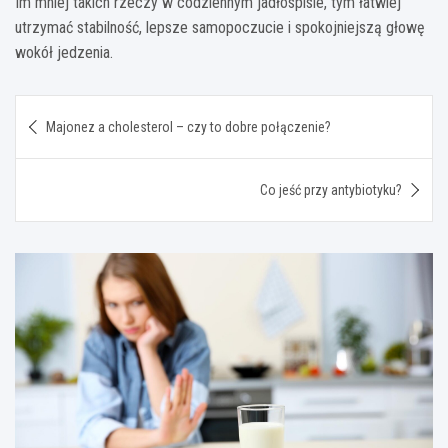
Im mniej takich rzeczy w codziennym jadłospisie, tym łatwiej
utrzymać stabilność, lepsze samopoczucie i spokojniejszą głowę
wokół jedzenia.
Nawigacja
Majonez a cholesterol – czy to dobre połączenie?
wpisu
Co jeść przy antybiotyku?