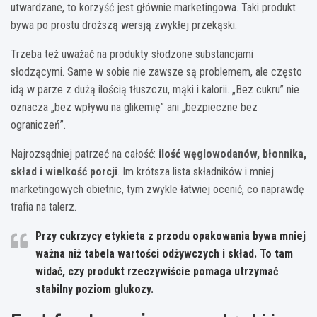
utwardzane, to korzyść jest głównie marketingowa. Taki produkt
bywa po prostu droższą wersją zwykłej przekąski.
Trzeba też uważać na produkty słodzone substancjami
słodzącymi. Same w sobie nie zawsze są problemem, ale często
idą w parze z dużą ilością tłuszczu, mąki i kalorii. „Bez cukru” nie
oznacza „bez wpływu na glikemię” ani „bezpieczne bez
ograniczeń”.
Najrozsądniej patrzeć na całość:
ilość węglowodanów, błonnika,
skład i wielkość porcji
. Im krótsza lista składników i mniej
marketingowych obietnic, tym zwykle łatwiej ocenić, co naprawdę
trafia na talerz.
Przy cukrzycy etykieta z przodu opakowania bywa mniej
ważna niż tabela wartości odżywczych i skład. To tam
widać, czy produkt rzeczywiście pomaga utrzymać
stabilny poziom glukozy.