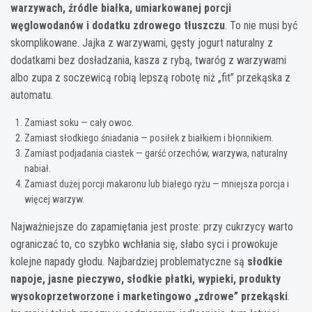
warzywach, źródle białka, umiarkowanej porcji
węglowodanów i dodatku zdrowego tłuszczu
. To nie musi być
skomplikowane. Jajka z warzywami, gęsty jogurt naturalny z
dodatkami bez dosładzania, kasza z rybą, twaróg z warzywami
albo zupa z soczewicą robią lepszą robotę niż „fit” przekąska z
automatu.
Zamiast soku — cały owoc.
Zamiast słodkiego śniadania — posiłek z białkiem i błonnikiem.
Zamiast podjadania ciastek — garść orzechów, warzywa, naturalny
nabiał.
Zamiast dużej porcji makaronu lub białego ryżu — mniejsza porcja i
więcej warzyw.
Najważniejsze do zapamiętania jest proste: przy cukrzycy warto
ograniczać to, co szybko wchłania się, słabo syci i prowokuje
kolejne napady głodu. Najbardziej problematyczne są
słodkie
napoje, jasne pieczywo, słodkie płatki, wypieki, produkty
wysokoprzetworzone i marketingowo „zdrowe” przekąski
.