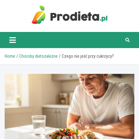
Skip
to
content
prodieta.pl
Home
Choroby dietozależne
Czego nie jeść przy cukrzycy?