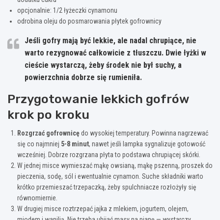
opcjonalnie: 1/2 łyżeczki cynamonu
odrobina oleju do posmarowania płytek gofrownicy
Jeśli gofry mają być lekkie, ale nadal chrupiące, nie
warto rezygnować całkowicie z tłuszczu. Dwie łyżki w
cieście wystarczą, żeby środek nie był suchy, a
powierzchnia dobrze się rumieniła.
Przygotowanie lekkich gofrów
krok po kroku
Rozgrzać gofrownicę
do wysokiej temperatury. Powinna nagrzewać
się co najmniej
5-8 minut
, nawet jeśli lampka sygnalizuje gotowość
wcześniej. Dobrze rozgrzana płyta to podstawa chrupiącej skórki.
W jednej misce wymieszać mąkę owsianą, mąkę pszenną, proszek do
pieczenia, sodę, sól i ewentualnie cynamon. Suche składniki warto
krótko przemieszać trzepaczką, żeby spulchniacze rozłożyły się
równomiernie.
W drugiej misce roztrzepać jajka z mlekiem, jogurtem, olejem,
miodem i wanilią. Nie trzeba ubijać masy na pianę — wystarczy