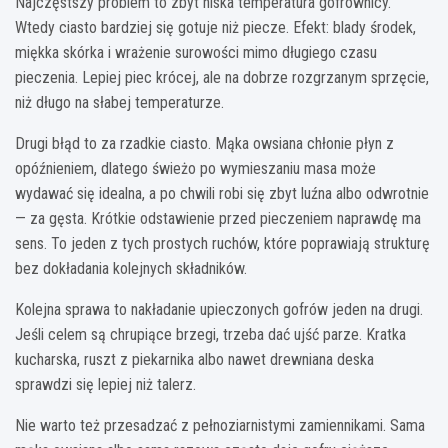
Najczęstszy problem to zbyt niska temperatura gofrownicy.
Wtedy ciasto bardziej się gotuje niż piecze. Efekt: blady środek,
miękka skórka i wrażenie surowości mimo długiego czasu
pieczenia. Lepiej piec krócej, ale na dobrze rozgrzanym sprzęcie,
niż długo na słabej temperaturze.
Drugi błąd to za rzadkie ciasto. Mąka owsiana chłonie płyn z
opóźnieniem, dlatego świeżo po wymieszaniu masa może
wydawać się idealna, a po chwili robi się zbyt luźna albo odwrotnie
— za gęsta. Krótkie odstawienie przed pieczeniem naprawdę ma
sens. To jeden z tych prostych ruchów, które poprawiają strukturę
bez dokładania kolejnych składników.
Kolejna sprawa to nakładanie upieczonych gofrów jeden na drugi.
Jeśli celem są chrupiące brzegi, trzeba dać ujść parze. Kratka
kucharska, ruszt z piekarnika albo nawet drewniana deska
sprawdzi się lepiej niż talerz.
Nie warto też przesadzać z pełnoziarnistymi zamiennikami. Sama