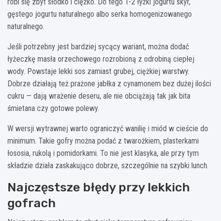
robi się zbyt słodko i ciężko. Do tego 1-2 łyżki jogurtu skyr,
gęstego jogurtu naturalnego albo serka homogenizowanego
naturalnego.
Jeśli potrzebny jest bardziej sycący wariant, można dodać
łyżeczkę masła orzechowego rozrobioną z odrobiną ciepłej
wody. Powstaje lekki sos zamiast grubej, ciężkiej warstwy.
Dobrze działają też prażone jabłka z cynamonem bez dużej ilości
cukru — dają wrażenie deseru, ale nie obciążają tak jak bita
śmietana czy gotowe polewy.
W wersji wytrawnej warto ograniczyć wanilię i miód w cieście do
minimum. Takie gofry można podać z twarożkiem, plasterkami
łososia, rukolą i pomidorkami. To nie jest klasyka, ale przy tym
składzie działa zaskakująco dobrze, szczególnie na szybki lunch.
Najczęstsze błędy przy lekkich
gofrach