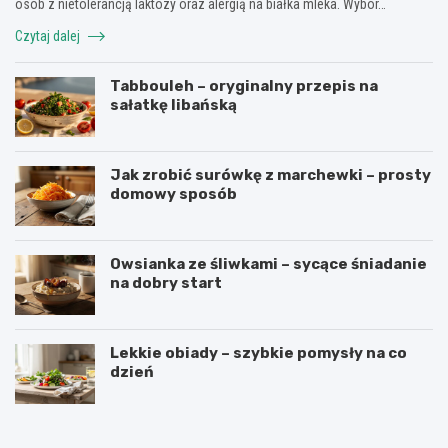
osób z nietolerancją laktozy oraz alergią na białka mleka. Wybór…
Czytaj dalej
Tabbouleh – oryginalny przepis na
sałatkę libańską
Jak zrobić surówkę z marchewki – prosty
domowy sposób
Owsianka ze śliwkami – sycące śniadanie
na dobry start
Lekkie obiady – szybkie pomysły na co
dzień
J
P
a
a
k
s