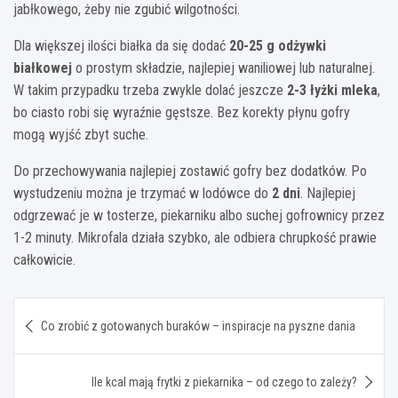
jabłkowego, żeby nie zgubić wilgotności.
Dla większej ilości białka da się dodać
20-25 g odżywki
białkowej
o prostym składzie, najlepiej waniliowej lub naturalnej.
W takim przypadku trzeba zwykle dolać jeszcze
2-3 łyżki mleka
,
bo ciasto robi się wyraźnie gęstsze. Bez korekty płynu gofry
mogą wyjść zbyt suche.
Do przechowywania najlepiej zostawić gofry bez dodatków. Po
wystudzeniu można je trzymać w lodówce do
2 dni
. Najlepiej
odgrzewać je w tosterze, piekarniku albo suchej gofrownicy przez
1-2 minuty. Mikrofala działa szybko, ale odbiera chrupkość prawie
całkowicie.
Nawigacja
Co zrobić z gotowanych buraków – inspiracje na pyszne dania
wpisu
Ile kcal mają frytki z piekarnika – od czego to zależy?