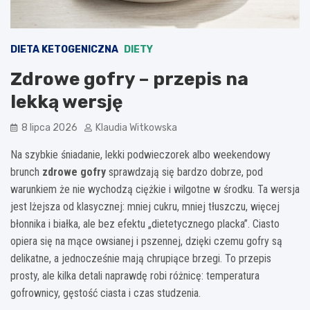
DIETA KETOGENICZNA
DIETY
Zdrowe gofry – przepis na
lekką wersję
8 lipca 2026
Klaudia Witkowska
Na szybkie śniadanie, lekki podwieczorek albo weekendowy
brunch
zdrowe gofry
sprawdzają się bardzo dobrze, pod
warunkiem że nie wychodzą ciężkie i wilgotne w środku. Ta wersja
jest lżejsza od klasycznej: mniej cukru, mniej tłuszczu, więcej
błonnika i białka, ale bez efektu „dietetycznego placka”. Ciasto
opiera się na mące owsianej i pszennej, dzięki czemu gofry są
delikatne, a jednocześnie mają chrupiące brzegi. To przepis
prosty, ale kilka detali naprawdę robi różnicę: temperatura
gofrownicy, gęstość ciasta i czas studzenia.