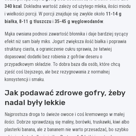
340 kcal
. Dokładna wartość zależy od użytego mleka, ilości miodu
i wielkości porcji. W porcji znajduje się zwykle około
11-14 g
białka
,
8-11 g tłuszczu
i
35-45 g węglowodanów
.
Mąka owsiana podnosi zawartość błonnika i daje bardziej sycący
efekt niż sam biały miks. Jogurt zwiększa ilość białka i poprawia
strukturę ciasta, a ograniczenie cukru sprawia, że łatwiej
dopasować dodatki bez robienia z gofrów deseru o
przypadkowym składzie. To dobra baza dla osób, które chcą
zjeść coś lżejszego, ale bez rezygnowania z normalnej
konsystencji i smaku.
Jak podawać zdrowe gofry, żeby
nadal były lekkie
Najprostsza droga to świeże owoce i coś kremowego w małej
ilości. Dobrze sprawdzają się maliny, borówki, truskawki, kiwi albo
plasterki banana, ale z bananem nie warto przesadzać, bo szybko