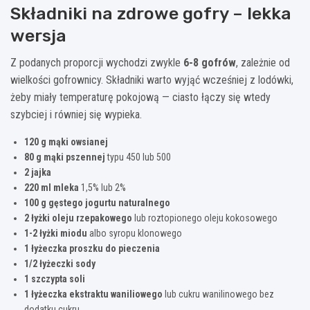
Składniki na zdrowe gofry – lekka
wersja
Z podanych proporcji wychodzi zwykle
6-8 gofrów
, zależnie od
wielkości gofrownicy. Składniki warto wyjąć wcześniej z lodówki,
żeby miały temperaturę pokojową — ciasto łączy się wtedy
szybciej i równiej się wypieka.
120 g mąki owsianej
80 g mąki pszennej
typu 450 lub 500
2 jajka
220 ml mleka
1,5% lub 2%
100 g gęstego jogurtu naturalnego
2 łyżki oleju rzepakowego
lub roztopionego oleju kokosowego
1-2 łyżki miodu
albo syropu klonowego
1 łyżeczka proszku do pieczenia
1/2 łyżeczki sody
1 szczypta soli
1 łyżeczka ekstraktu waniliowego
lub cukru wanilinowego bez
dodatku cukru