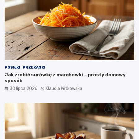
k
p
o
k
r
o
k
u
POSIŁKI
PRZEKĄSKI
Jak zrobić surówkę z marchewki – prosty domowy
sposób
30 lipca 2026
Klaudia Witkowska