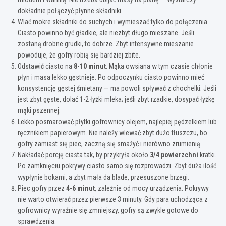
dokładnie połączyć płynne składniki.
Wlać mokre składniki do suchych i wymieszać tylko do połączenia.
Ciasto powinno być gładkie, ale niezbyt długo mieszane. Jeśli
zostaną drobne grudki, to dobrze. Zbyt intensywne mieszanie
powoduje, że gofry robią się bardziej zbite.
Odstawić ciasto na
8-10 minut
. Mąka owsiana w tym czasie chłonie
płyn i masa lekko gęstnieje. Po odpoczynku ciasto powinno mieć
konsystencję gęstej śmietany — ma powoli spływać z chochelki. Jeśli
jest zbyt gęste, dolać 1-2 łyżki mleka; jeśli zbyt rzadkie, dosypać łyżkę
mąki pszennej.
Lekko posmarować płytki gofrownicy olejem, najlepiej pędzelkiem lub
ręcznikiem papierowym. Nie należy wlewać zbyt dużo tłuszczu, bo
gofry zamiast się piec, zaczną się smażyć i nierówno zrumienią.
Nakładać porcję ciasta tak, by przykryła około
3/4 powierzchni
kratki.
Po zamknięciu pokrywy ciasto samo się rozprowadzi. Zbyt duża ilość
wypłynie bokami, a zbyt mała da blade, przesuszone brzegi.
Piec gofry przez
4-6 minut
, zależnie od mocy urządzenia. Pokrywy
nie warto otwierać przez pierwsze 3 minuty. Gdy para uchodząca z
gofrownicy wyraźnie się zmniejszy, gofry są zwykle gotowe do
sprawdzenia.