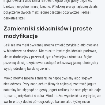
mąka owsiana albo sama razowa często daje gofry cięższe,
bardziej wilgotne i mniej kruche. W lekkiej wersji najlepiej działa
połączenie dwóch mąk: jednej bardziej odżywczej i jednej
delikatniejszej.
Zamienniki składników i proste
modyfikacje
Jeśli nie ma mąki owsianej, można zmielić zwykłe płatki owsiane
w blenderze na drobno. Nie musi to być mąka idealnie pudrowa,
ale im drobniejszy przemiał, tym równiejsza struktura. Mąkę
pszenną da się częściowo zastąpić orkiszową jasną, choć gofry
wyjdą odrobinę bardziej zwarte.
Mleko krowie można zamienić na napój owsiany albo sojowy
niesłodzony. Przy napojach roślinnych najlepiej zostawić jogurt
naturalny lub sięgnąć po gęsty jogurt roślinny, bo sam płyn nie daje
tej samej miękkości środka. Miód można wymienić na erytrytol, ale
warto wtedy dodać pół dojrzałego banana albo łyżkę musu