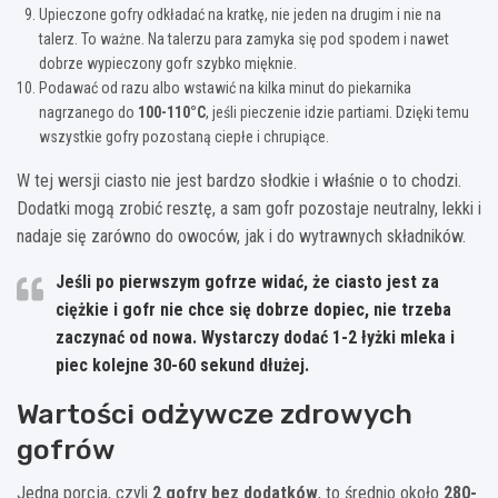
Upieczone gofry odkładać na kratkę, nie jeden na drugim i nie na
talerz. To ważne. Na talerzu para zamyka się pod spodem i nawet
dobrze wypieczony gofr szybko mięknie.
Podawać od razu albo wstawić na kilka minut do piekarnika
nagrzanego do
100-110°C
, jeśli pieczenie idzie partiami. Dzięki temu
wszystkie gofry pozostaną ciepłe i chrupiące.
W tej wersji ciasto nie jest bardzo słodkie i właśnie o to chodzi.
Dodatki mogą zrobić resztę, a sam gofr pozostaje neutralny, lekki i
nadaje się zarówno do owoców, jak i do wytrawnych składników.
Jeśli po pierwszym gofrze widać, że ciasto jest za
ciężkie i gofr nie chce się dobrze dopiec, nie trzeba
zaczynać od nowa. Wystarczy dodać 1-2 łyżki mleka i
piec kolejne 30-60 sekund dłużej.
Wartości odżywcze zdrowych
gofrów
Jedna porcja, czyli
2 gofry bez dodatków
, to średnio około
280-