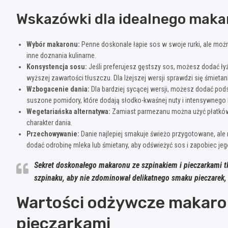
Wskazówki dla idealnego maka
Wybór makaronu:
Penne doskonale łapie sos w swoje rurki, ale można r
inne doznania kulinarne.
Konsystencja sosu:
Jeśli preferujesz gęstszy sos, możesz dodać łyż
wyższej zawartości tłuszczu. Dla lżejszej wersji sprawdzi się śmieta
Wzbogacenie dania:
Dla bardziej sycącej wersji, możesz dodać pod
suszone pomidory, które dodają słodko-kwaśnej nuty i intensywnego 
Wegetariańska alternatywa:
Zamiast parmezanu można użyć płatkó
charakter dania.
Przechowywanie:
Danie najlepiej smakuje świeżo przygotowane, al
dodać odrobinę mleka lub śmietany, aby odświeżyć sos i zapobiec je
Sekret doskonałego makaronu ze szpinakiem i pieczarkami t
szpinaku, aby nie zdominował delikatnego smaku pieczarek,
Wartości odżywcze makaron
pieczarkami