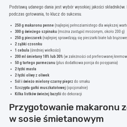
Podstawą udanego dania jest wybór wysokiej jakości składników.
podczas gotowania, to klucz do sukcesu.
250 g makaronu penne
(najlepiej pełnoziarnistego dla większej war
300 g świeżego szpinaku
(można zastąpić mrożonym, około 200 g)
250 g pieczarek
(najlepiej sprawdzają się pieczarki białe lub brązowe
2 ząbki czosnku
1 cebula
(średniej wielkości)
200 ml śmietany 18% lub 30%
(w zależności od preferowanej kremow
50 g tartego parmezanu
(plus dodatkowa porcja do posypania)
2 łyżki masła
2 łyżki oliwy z oliwek
Sól i świeżo mielony czarny pieprz
do smaku
Szczypta gałki muszkatołowej
(opcjonalnie)
Kilka listków świeżej bazylii
do dekoracji
Przygotowanie makaronu ze
w sosie śmietanowym