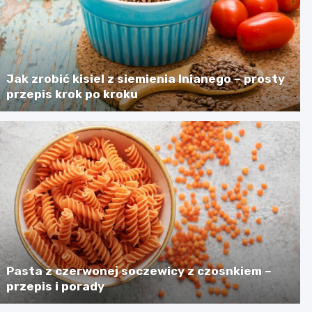
Jak zrobić kisiel z siemienia lnianego – prosty
przepis krok po kroku
Pasta z czerwonej soczewicy z czosnkiem –
przepis i porady