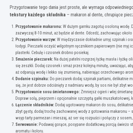
Przygotowanie tego dania jest proste, ale wymaga odpowiednieg
tekstury każdego składnika
– makaron al dente, chrupiące piecza
Przygotowanie makaronu:
W dużym garnku zagotuj osoloną wodę. Do
zazwyczaj 8-10 minut, aż będzie al dente. Odcedź, zachowując około
Przygotowanie warzyw:
W międzyczasie dokładnie umyj szpinak i osu
łodygi. Pieczarki oczyść wilgotnym ręcznikiem papierowym (nie myj ic
plasterki. Cebulę i czosnek drobno posiekaj.
Smażenie pieczarek:
Na dużej patelni rozgrzej łyżkę masła i łyżkę ol
się zeszkli. Dodaj czosnek i smaż przez kolejną minutę, uważając, aby 
aż odparują wodę i lekko się zrumienią, nabierając orzechowego aro
Dodanie szpinaku:
Do pieczarek dodaj szpinak partiami, delikatnie 
się, że jest dobrze odciśnięty z nadmiaru wody, by sos nie był zbyt wo
Przygotowanie sosu śmietanowego:
Zmniejsz ogień i wlej śmietanę.
Dopraw solą, pieprzem i opcjonalnie szczyptą gałki muszkatołowej, k
Łączenie składników:
Dodaj ugotowany makaron do sosu, delikatnie 
zbyt gęsty, dodaj trochę zachowanej wody z gotowania makaronu – 
wsyp tarty parmezan i mieszaj, aż ser się rozpuści i połączy z sose
Serwowanie:
Podawaj gorące, posypane dodatkową porcją świeżo sta
aromatu i koloru.