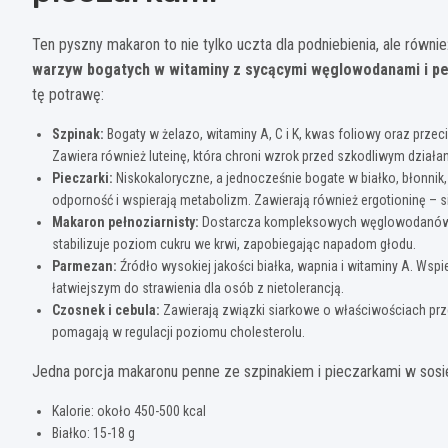
Ten pyszny makaron to nie tylko uczta dla podniebienia, ale rów
warzyw bogatych w witaminy z sycącymi węglowodanami i p
tę potrawę:
Szpinak:
Bogaty w żelazo, witaminy A, C i K, kwas foliowy oraz prze
Zawiera również luteinę, która chroni wzrok przed szkodliwym działa
Pieczarki:
Niskokaloryczne, a jednocześnie bogate w białko, błonnik, 
odporność i wspierają metabolizm. Zawierają również ergotioninę – si
Makaron pełnoziarnisty:
Dostarcza kompleksowych węglowodanów, bł
stabilizuje poziom cukru we krwi, zapobiegając napadom głodu.
Parmezan:
Źródło wysokiej jakości białka, wapnia i witaminy A. Wspie
łatwiejszym do strawienia dla osób z nietolerancją.
Czosnek i cebula:
Zawierają związki siarkowe o właściwościach prze
pomagają w regulacji poziomu cholesterolu.
Jedna porcja makaronu penne ze szpinakiem i pieczarkami w sos
Kalorie: około 450-500 kcal
Białko: 15-18 g