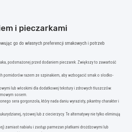
em i pieczarkami
owując go do własnych preferencji smakowych i potrzeb
czaka, podsmażonej przed dodaniem pieczarek. Zwiększy to zawartość
ch pomidorów razem ze szpinakiem, aby wzbogacić smak o słodko-
wymi lub włoskimi dla dodatkowej tekstury i zdrowych tłuszczów.
kremowym sosem.
ego sera gorgonzola, który nada daniu wyrazisty, pikantny charakter i
rydzianej, ryżowej lub z ciecierzycy. Te alternatywy nie tylko eliminują
nej) zamiast nabiału i zastąp parmezan płatkami drożdżowymi lub