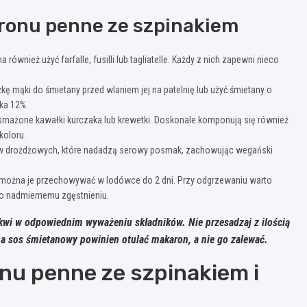
ronu penne ze szpinakiem
ównież użyć farfalle, fusilli lub tagliatelle. Każdy z nich zapewni nieco
kę mąki do śmietany przed wlaniem jej na patelnię lub użyć śmietany o
nka 12%.
smażone kawałki kurczaka lub krewetki. Doskonale komponują się również
koloru.
w drożdżowych, które nadadzą serowy posmak, zachowując wegański
e można je przechowywać w lodówce do 2 dni. Przy odgrzewaniu warto
go nadmiernemu zgęstnieniu.
kwi w odpowiednim wyważeniu składników. Nie przesadzaj z ilością
 a sos śmietanowy powinien otulać makaron, a nie go zalewać.
u penne ze szpinakiem i