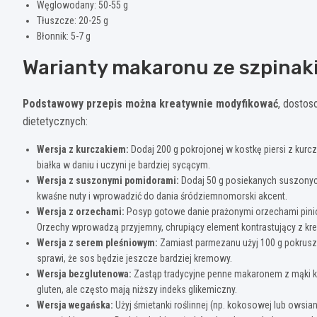
Węglowodany: 50-55 g
Tłuszcze: 20-25 g
Błonnik: 5-7 g
Warianty makaronu ze szpinaki
Podstawowy przepis można kreatywnie modyfikować
, dostos
dietetycznych:
Wersja z kurczakiem:
Dodaj 200 g pokrojonej w kostkę piersi z kur
białka w daniu i uczyni je bardziej sycącym.
Wersja z suszonymi pomidorami:
Dodaj 50 g posiekanych suszony
kwaśne nuty i wprowadzić do dania śródziemnomorski akcent.
Wersja z orzechami:
Posyp gotowe danie prażonymi orzechami pinio
Orzechy wprowadzą przyjemny, chrupiący element kontrastujący z 
Wersja z serem pleśniowym:
Zamiast parmezanu użyj 100 g pokruszon
sprawi, że sos będzie jeszcze bardziej kremowy.
Wersja bezglutenowa:
Zastąp tradycyjne penne makaronem z mąki kuku
gluten, ale często mają niższy indeks glikemiczny.
Wersja wegańska:
Użyj śmietanki roślinnej (np. kokosowej lub owsia