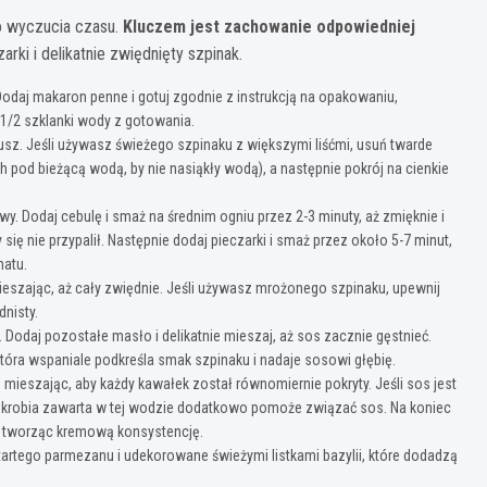
o wyczucia czasu.
Kluczem jest zachowanie odpowiedniej
rki i delikatnie zwiędnięty szpinak.
daj makaron penne i gotuj zgodnie z instrukcją na opakowaniu,
 1/2 szklanki wody z gotowania.
sz. Jeśli używasz świeżego szpinaku z większymi liśćmi, usuń twarde
h pod bieżącą wodą, by nie nasiąkły wodą), a następnie pokrój na cienkie
iwy. Dodaj cebulę i smaż na średnim ogniu przez 2-3 minuty, aż zmięknie i
się nie przypalił. Następnie dodaj pieczarki i smaż przez około 5-7 minut,
matu.
mieszając, aż cały zwiędnie. Jeśli używasz mrożonego szpinaku, upewnij
dnisty.
 Dodaj pozostałe masło i delikatnie mieszaj, aż sos zacznie gęstnieć.
tóra wspaniale podkreśla smak szpinaku i nadaje sosowi głębię.
mieszając, aby każdy kawałek został równomiernie pokryty. Jeśli sos jest
skrobia zawarta w tej wodzie dodatkowo pomoże związać sos. Na koniec
m, tworząc kremową konsystencję.
rtego parmezanu i udekorowane świeżymi listkami bazylii, które dodadzą