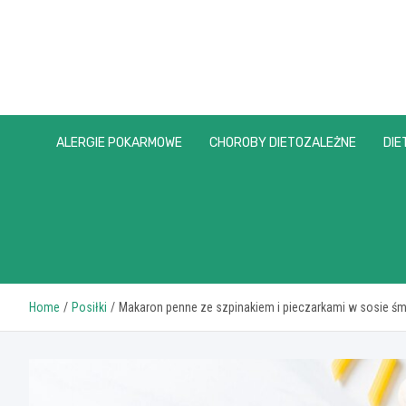
Skip
to
content
ALERGIE POKARMOWE
CHOROBY DIETOZALEŻNE
DIE
Home
Posiłki
Makaron penne ze szpinakiem i pieczarkami w sosie ś