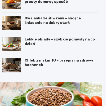
prosty domowy sposób
Owsianka ze śliwkami – sycące
śniadanie na dobry start
Lekkie obiady – szybkie pomysły na co
dzień
Chleb z niskim IG – przepis na zdrowy
bochenek