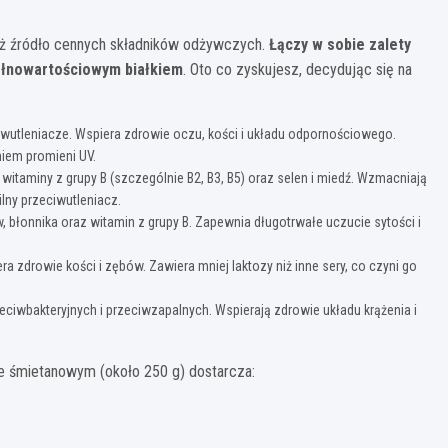
nież źródło cennych składników odżywczych.
Łączy w sobie zalety
ełnowartościowym białkiem
. Oto co zyskujesz, decydując się na
ciwutleniacze. Wspiera zdrowie oczu, kości i układu odpornościowego.
niem promieni UV.
witaminy z grupy B (szczególnie B2, B3, B5) oraz selen i miedź. Wzmacniają
lny przeciwutleniacz.
onnika oraz witamin z grupy B. Zapewnia długotrwałe uczucie sytości i
ra zdrowie kości i zębów. Zawiera mniej laktozy niż inne sery, co czyni go
ciwbakteryjnych i przeciwzapalnych. Wspierają zdrowie układu krążenia i
ie śmietanowym (około 250 g) dostarcza: