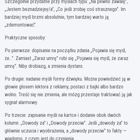
Szczególnie przydatne przy myślach typu: „Na pewno zawalę”,
„Jestem beznadziejny/a”, „Co jeśli zrobię coś strasznego”. Im
bardziej myśl brzmi absolutnie, tym bardziej warto ją
„zdemontować”.
Praktyczne sposoby:
Po pierwsze: dopisanie na początku zdania „Pojawia się myśl,
że…”. Zamiast „Zaraz umrę” robi się „Pojawia się myśl, że zaraz
umrę”. Niby drobiazg, a zmienia dystans.
Po drugie: nadanie myśli formy dźwięku. Można powiedzieć ją w
głowie głosem lektora z reklamy, postaci z bajki albo bardzo
wolno. Treść się nie zmienia, ale mózg przestaje traktować ją jak
sygnał alarmowy.
Po trzecie: zapisanie myśli na kartce i dodanie obok dwóch
kolumn: „Dowody za” i „Dowody przeciw”. Jeśli „dowody za” to
głównie uczucia i wyobrażenia, a „dowody przeciw” to fakty —
wiadomo, z czym jest do czynienia.