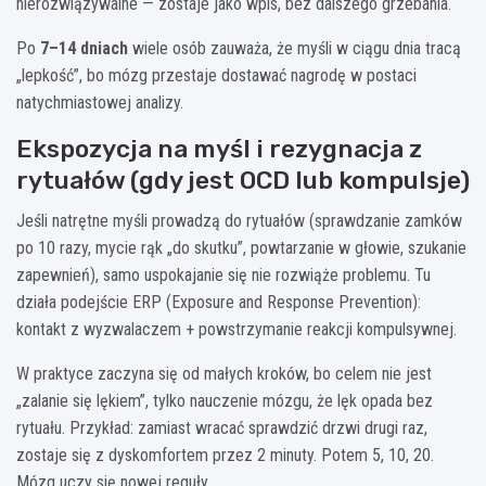
nierozwiązywalne — zostaje jako wpis, bez dalszego grzebania.
Po
7–14 dniach
wiele osób zauważa, że myśli w ciągu dnia tracą
„lepkość”, bo mózg przestaje dostawać nagrodę w postaci
natychmiastowej analizy.
Ekspozycja na myśl i rezygnacja z
rytuałów (gdy jest OCD lub kompulsje)
Jeśli natrętne myśli prowadzą do rytuałów (sprawdzanie zamków
po 10 razy, mycie rąk „do skutku”, powtarzanie w głowie, szukanie
zapewnień), samo uspokajanie się nie rozwiąże problemu. Tu
działa podejście ERP (Exposure and Response Prevention):
kontakt z wyzwalaczem + powstrzymanie reakcji kompulsywnej.
W praktyce zaczyna się od małych kroków, bo celem nie jest
„zalanie się lękiem”, tylko nauczenie mózgu, że lęk opada bez
rytuału. Przykład: zamiast wracać sprawdzić drzwi drugi raz,
zostaje się z dyskomfortem przez 2 minuty. Potem 5, 10, 20.
Mózg uczy się nowej reguły.