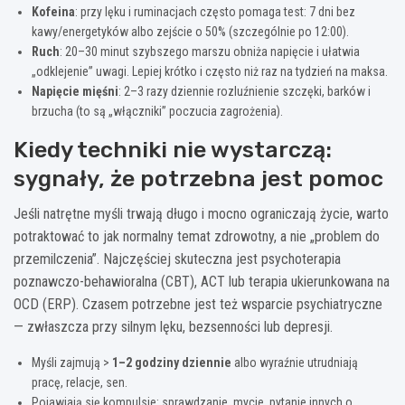
Kofeina
: przy lęku i ruminacjach często pomaga test: 7 dni bez
kawy/energetyków albo zejście o 50% (szczególnie po 12:00).
Ruch
: 20–30 minut szybszego marszu obniża napięcie i ułatwia
„odklejenie” uwagi. Lepiej krótko i często niż raz na tydzień na maksa.
Napięcie mięśni
: 2–3 razy dziennie rozluźnienie szczęki, barków i
brzucha (to są „włączniki” poczucia zagrożenia).
Kiedy techniki nie wystarczą:
sygnały, że potrzebna jest pomoc
Jeśli natrętne myśli trwają długo i mocno ograniczają życie, warto
potraktować to jak normalny temat zdrowotny, a nie „problem do
przemilczenia”. Najczęściej skuteczna jest psychoterapia
poznawczo-behawioralna (CBT), ACT lub terapia ukierunkowana na
OCD (ERP). Czasem potrzebne jest też wsparcie psychiatryczne
— zwłaszcza przy silnym lęku, bezsenności lub depresji.
Myśli zajmują >
1–2 godziny dziennie
albo wyraźnie utrudniają
pracę, relacje, sen.
Pojawiają się kompulsje: sprawdzanie, mycie, pytanie innych o