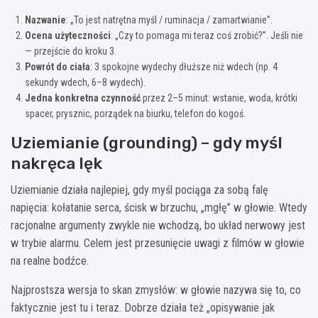
Nazwanie
: „To jest natrętna myśl / ruminacja / zamartwianie”.
Ocena użyteczności
: „Czy to pomaga mi teraz coś zrobić?”. Jeśli nie
— przejście do kroku 3.
Powrót do ciała
: 3 spokojne wydechy dłuższe niż wdech (np. 4
sekundy wdech, 6–8 wydech).
Jedna konkretna czynność
przez 2–5 minut: wstanie, woda, krótki
spacer, prysznic, porządek na biurku, telefon do kogoś.
Uziemianie (grounding) – gdy myśl
nakręca lęk
Uziemianie działa najlepiej, gdy myśl pociąga za sobą falę
napięcia: kołatanie serca, ścisk w brzuchu, „mgłę” w głowie. Wtedy
racjonalne argumenty zwykle nie wchodzą, bo układ nerwowy jest
w trybie alarmu. Celem jest przesunięcie uwagi z filmów w głowie
na realne bodźce.
Najprostsza wersja to skan zmysłów: w głowie nazywa się to, co
faktycznie jest tu i teraz. Dobrze działa też „opisywanie jak