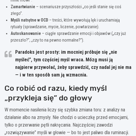
Zamartwianie
– scenariusze przyszłości „co jeśli stanie się coś
złego”.
Myśli natrętne w OCD
– treści, które wywołują lęk i uruchamiają
rytuały (sprawdzanie, mycie, liczenie, powtarzanie).
Autoskanowanie
– ciągłe sprawdzanie emocji i objawów („czy już
przeszło?”, „czy to na pewno normalne?”).
Paradoks jest prosty: im mocniej próbuje się „nie
myśleć”, tym częściej myśl wraca. Mózg musi ją
najpierw przywołać, żeby sprawdzić, czy nadal jej nie ma
— i w ten sposób sam ją wzmacnia.
Co robić od razu, kiedy myśl
„przykleja się” do głowy
W momencie nasilenia liczy się szybka zmiana toru: z analizy na
działanie albo na zmysły. Nie chodzi o ucieczkę przed emocjami,
tylko o przerwanie pętli nakręcania. Najczęściej zawodzi
„rozwiązywanie” myśli w głowie — bo to jest paliwo dla ruminacji.