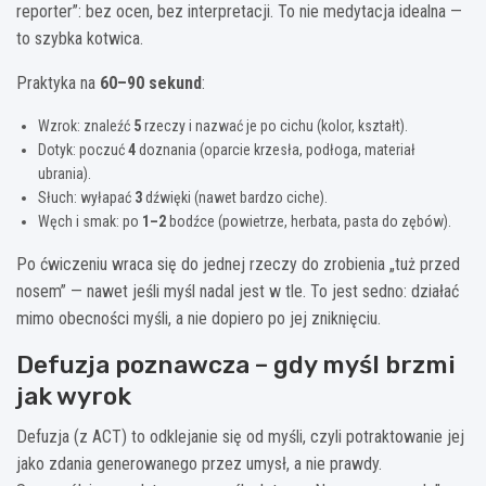
reporter”: bez ocen, bez interpretacji. To nie medytacja idealna —
to szybka kotwica.
Praktyka na
60–90 sekund
:
Wzrok: znaleźć
5
rzeczy i nazwać je po cichu (kolor, kształt).
Dotyk: poczuć
4
doznania (oparcie krzesła, podłoga, materiał
ubrania).
Słuch: wyłapać
3
dźwięki (nawet bardzo ciche).
Węch i smak: po
1–2
bodźce (powietrze, herbata, pasta do zębów).
Po ćwiczeniu wraca się do jednej rzeczy do zrobienia „tuż przed
nosem” — nawet jeśli myśl nadal jest w tle. To jest sedno: działać
mimo obecności myśli, a nie dopiero po jej zniknięciu.
Defuzja poznawcza – gdy myśl brzmi
jak wyrok
Defuzja (z ACT) to odklejanie się od myśli, czyli potraktowanie jej
jako zdania generowanego przez umysł, a nie prawdy.