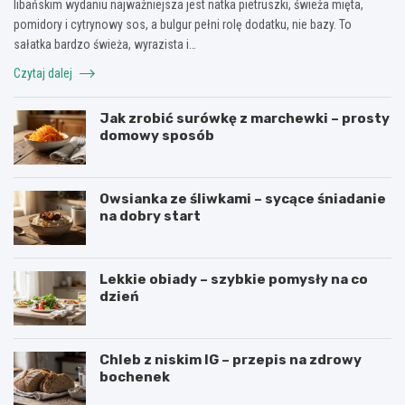
libańskim wydaniu najważniejsza jest natka pietruszki, świeża mięta,
pomidory i cytrynowy sos, a bulgur pełni rolę dodatku, nie bazy. To
sałatka bardzo świeża, wyrazista i…
Czytaj dalej
Jak zrobić surówkę z marchewki – prosty
domowy sposób
Owsianka ze śliwkami – sycące śniadanie
na dobry start
Lekkie obiady – szybkie pomysły na co
dzień
Chleb z niskim IG – przepis na zdrowy
bochenek
J
P