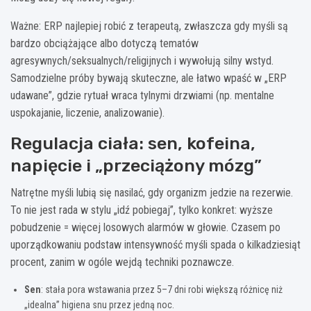
Ważne: ERP najlepiej robić z terapeutą, zwłaszcza gdy myśli są
bardzo obciążające albo dotyczą tematów
agresywnych/seksualnych/religijnych i wywołują silny wstyd.
Samodzielne próby bywają skuteczne, ale łatwo wpaść w „ERP
udawane”, gdzie rytuał wraca tylnymi drzwiami (np. mentalne
uspokajanie, liczenie, analizowanie).
Regulacja ciała: sen, kofeina,
napięcie i „przeciążony mózg”
Natrętne myśli lubią się nasilać, gdy organizm jedzie na rezerwie.
To nie jest rada w stylu „idź pobiegaj”, tylko konkret: wyższe
pobudzenie = więcej losowych alarmów w głowie. Czasem po
uporządkowaniu podstaw intensywność myśli spada o kilkadziesiąt
procent, zanim w ogóle wejdą techniki poznawcze.
Sen
: stała pora wstawania przez 5–7 dni robi większą różnicę niż
„idealna” higiena snu przez jedną noc.