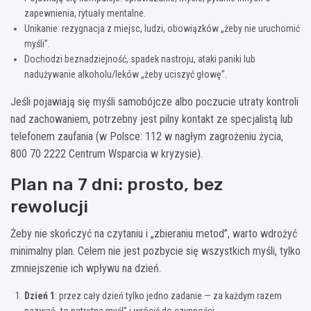
zapewnienia, rytuały mentalne.
Unikanie: rezygnacja z miejsc, ludzi, obowiązków „żeby nie uruchomić
myśli”.
Dochodzi beznadziejność, spadek nastroju, ataki paniki lub
nadużywanie alkoholu/leków „żeby uciszyć głowę”.
Jeśli pojawiają się myśli samobójcze albo poczucie utraty kontroli
nad zachowaniem, potrzebny jest pilny kontakt ze specjalistą lub
telefonem zaufania (w Polsce: 112 w nagłym zagrożeniu życia,
800 70 2222 Centrum Wsparcia w kryzysie).
Plan na 7 dni: prosto, bez
rewolucji
Żeby nie skończyć na czytaniu i „zbieraniu metod”, warto wdrożyć
minimalny plan. Celem nie jest pozbycie się wszystkich myśli, tylko
zmniejszenie ich wpływu na dzień.
Dzień 1
: przez cały dzień tylko jedno zadanie — za każdym razem
nazwać „to natrętna myśl” i wrócić do czynności.