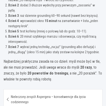
Dzień 2
: dodać 3 dłuższe wydechy przy pierwszym „zassaniu” w
pętlę.
Dzień 3
: raz dziennie grounding 60–90 sekund (nawet bez kryzysu).
Dzień 4
: wprowadzić okno
15 minut
na zamartwianie + lista „jeden
następny krok”.
Dzień 5
: test kofeiny (mniej o połowę lub do godz. 10–11).
Dzień 6
: 20 minut szybkiego marszu i obserwacja, czy myśli tracą
intensywność.
Dzień 7
: wybrać jedną technikę „na już” (grounding albo defuzja) i
jedną „długą” (okno 15 min) jako stały zestaw na kolejne 2 tygodnie.
Najbardziej praktyczna zasada na co dzień: myśl może być w tle,
ale nie musi prowadzić. Jeśli uwaga wraca do myśli
20 razy
, to
znaczy, że było
20 powrotów do treningu
, a nie „20 porażek”. To
właśnie te powroty robią robotę.
Nawigacja
Nieleczony zespół Aspergera – konsekwencje dla życia
wpisu
codziennego