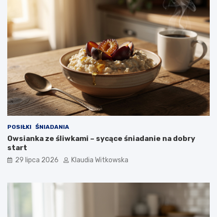
r
y
o
k
p
o
k
r
o
k
u
POSIŁKI
ŚNIADANIA
Owsianka ze śliwkami – sycące śniadanie na dobry
start
29 lipca 2026
Klaudia Witkowska