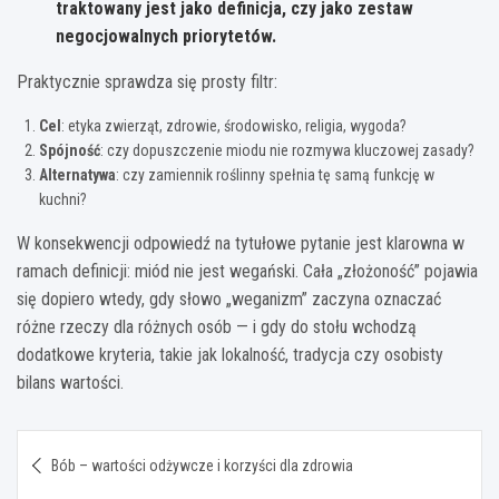
traktowany jest jako definicja, czy jako zestaw
negocjowalnych priorytetów.
Praktycznie sprawdza się prosty filtr:
Cel
: etyka zwierząt, zdrowie, środowisko, religia, wygoda?
Spójność
: czy dopuszczenie miodu nie rozmywa kluczowej zasady?
Alternatywa
: czy zamiennik roślinny spełnia tę samą funkcję w
kuchni?
W konsekwencji odpowiedź na tytułowe pytanie jest klarowna w
ramach definicji: miód nie jest wegański. Cała „złożoność” pojawia
się dopiero wtedy, gdy słowo „weganizm” zaczyna oznaczać
różne rzeczy dla różnych osób — i gdy do stołu wchodzą
dodatkowe kryteria, takie jak lokalność, tradycja czy osobisty
bilans wartości.
Nawigacja
Bób – wartości odżywcze i korzyści dla zdrowia
wpisu