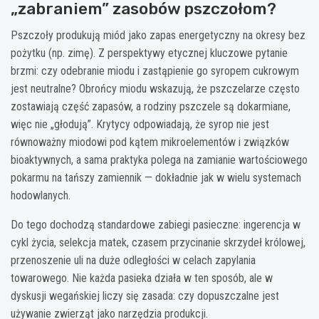
„zabraniem” zasobów pszczołom?
Pszczoły produkują miód jako zapas energetyczny na okresy bez
pożytku (np. zimę). Z perspektywy etycznej kluczowe pytanie
brzmi: czy odebranie miodu i zastąpienie go syropem cukrowym
jest neutralne? Obrońcy miodu wskazują, że pszczelarze często
zostawiają część zapasów, a rodziny pszczele są dokarmiane,
więc nie „głodują”. Krytycy odpowiadają, że syrop nie jest
równoważny miodowi pod kątem mikroelementów i związków
bioaktywnych, a sama praktyka polega na zamianie wartościowego
pokarmu na tańszy zamiennik — dokładnie jak w wielu systemach
hodowlanych.
Do tego dochodzą standardowe zabiegi pasieczne: ingerencja w
cykl życia, selekcja matek, czasem przycinanie skrzydeł królowej,
przenoszenie uli na duże odległości w celach zapylania
towarowego. Nie każda pasieka działa w ten sposób, ale w
dyskusji wegańskiej liczy się zasada: czy dopuszczalne jest
używanie zwierząt jako narzędzia produkcji.