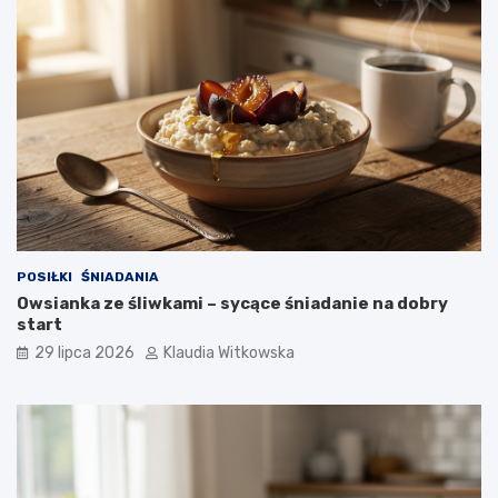
r
y
o
k
p
o
k
r
o
k
u
POSIŁKI
ŚNIADANIA
Owsianka ze śliwkami – sycące śniadanie na dobry
start
29 lipca 2026
Klaudia Witkowska