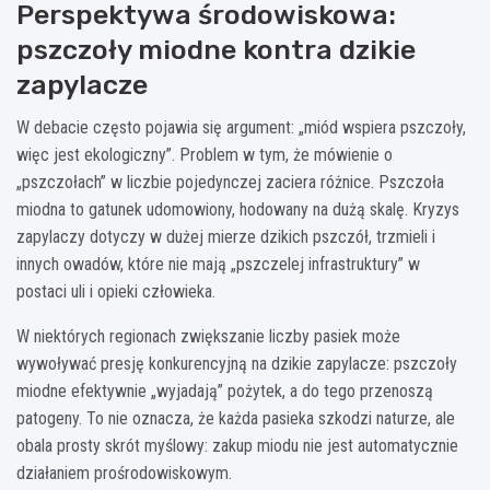
Perspektywa środowiskowa:
pszczoły miodne kontra dzikie
zapylacze
W debacie często pojawia się argument: „miód wspiera pszczoły,
więc jest ekologiczny”. Problem w tym, że mówienie o
„pszczołach” w liczbie pojedynczej zaciera różnice. Pszczoła
miodna to gatunek udomowiony, hodowany na dużą skalę. Kryzys
zapylaczy dotyczy w dużej mierze dzikich pszczół, trzmieli i
innych owadów, które nie mają „pszczelej infrastruktury” w
postaci uli i opieki człowieka.
W niektórych regionach zwiększanie liczby pasiek może
wywoływać presję konkurencyjną na dzikie zapylacze: pszczoły
miodne efektywnie „wyjadają” pożytek, a do tego przenoszą
patogeny. To nie oznacza, że każda pasieka szkodzi naturze, ale
obala prosty skrót myślowy: zakup miodu nie jest automatycznie
działaniem prośrodowiskowym.