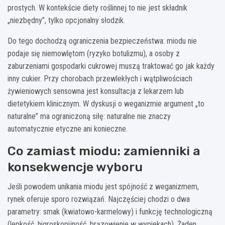
prostych. W kontekście diety roślinnej to nie jest składnik
„niezbędny”, tylko opcjonalny słodzik.
Do tego dochodzą ograniczenia bezpieczeństwa: miodu nie
podaje się niemowlętom (ryzyko botulizmu), a osoby z
zaburzeniami gospodarki cukrowej muszą traktować go jak każdy
inny cukier. Przy chorobach przewlekłych i wątpliwościach
żywieniowych sensowna jest konsultacja z lekarzem lub
dietetykiem klinicznym. W dyskusji o weganizmie argument „to
naturalne” ma ograniczoną siłę: naturalne nie znaczy
automatycznie etyczne ani konieczne.
Co zamiast miodu: zamienniki a
konsekwencje wyboru
Jeśli powodem unikania miodu jest spójność z weganizmem,
rynek oferuje sporo rozwiązań. Najczęściej chodzi o dwa
parametry: smak (kwiatowo-karmelowy) i funkcję technologiczną
(lepkość, higroskopijność, brązowienie w wypiekach). Żaden