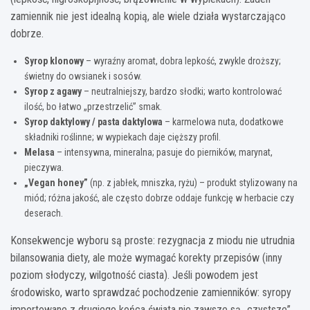
zamiennik nie jest idealną kopią, ale wiele działa wystarczająco
dobrze.
Syrop klonowy
– wyraźny aromat, dobra lepkość, zwykle droższy;
świetny do owsianek i sosów.
Syrop z agawy
– neutralniejszy, bardzo słodki; warto kontrolować
ilość, bo łatwo „przestrzelić” smak.
Syrop daktylowy / pasta daktylowa
– karmelowa nuta, dodatkowe
składniki roślinne; w wypiekach daje cięższy profil.
Melasa
– intensywna, mineralna; pasuje do pierników, marynat,
pieczywa.
„Vegan honey”
(np. z jabłek, mniszka, ryżu) – produkt stylizowany na
miód; różna jakość, ale często dobrze oddaje funkcję w herbacie czy
deserach.
Konsekwencje wyboru są proste: rezygnacja z miodu nie utrudnia
bilansowania diety, ale może wymagać korekty przepisów (inny
poziom słodyczy, wilgotność ciasta). Jeśli powodem jest
środowisko, warto sprawdzać pochodzenie zamienników: syropy
importowane z drugiego końca świata nie zawsze są „czystsze”