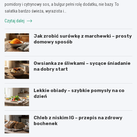
pomidory i cytrynowy sos, a bulgur pełni rolę dodatku, nie bazy. To
sałatka bardzo świeża, wyrazista i…
Czytaj dalej
Jak zrobić surówkę z marchewki – prosty
domowy sposób
Owsianka ze śliwkami – sycące śniadanie
na dobry start
Lekkie obiady – szybkie pomysły na co
dzień
Chleb z niskim IG – przepis na zdrowy
bochenek
J
P