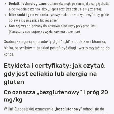
Dodatki technologiczne
: domieszka mąki pszennej dla sprężystości
albo skrobia pszenna jako „ulepszacz” (rzadziej, ale się zdarza).
Mieszanki i gotowe dania
: ryżowy makaron + przyprawy/sosy, gdzie
pojawia się pszenica lub jęczmień.
Sos sojowy
dołączony do zestawu albo użyty przy produkcji
(klasyczny sos sojowy zwykle zawiera pszenicę).
Osobną kategorią są produkty „light” i „fit” z dodatkami błonnika,
białka, barwników — tu skład potrafi być długi i warto czytać go do
końca.
Etykieta i certyfikaty: jak czytać,
gdy jest celiakia lub alergia na
gluten
Co oznacza „bezglutenowy” i próg 20
mg/kg
W Unii Europejskiej oznaczenie
„bezglutenowy”
odnosi się do