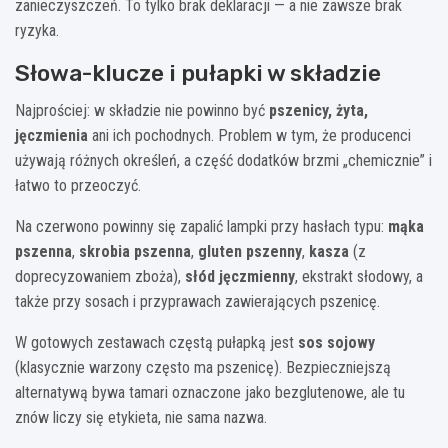
zanieczyszczeń. To tylko brak deklaracji — a nie zawsze brak
ryzyka.
Słowa-klucze i pułapki w składzie
Najprościej: w składzie nie powinno być
pszenicy, żyta,
jęczmienia
ani ich pochodnych. Problem w tym, że producenci
używają różnych określeń, a część dodatków brzmi „chemicznie” i
łatwo to przeoczyć.
Na czerwono powinny się zapalić lampki przy hasłach typu:
mąka
pszenna
,
skrobia pszenna
,
gluten pszenny
,
kasza
(z
doprecyzowaniem zboża),
słód jęczmienny
, ekstrakt słodowy, a
także przy sosach i przyprawach zawierających pszenicę.
W gotowych zestawach częstą pułapką jest
sos sojowy
(klasycznie warzony często ma pszenicę). Bezpieczniejszą
alternatywą bywa tamari oznaczone jako bezglutenowe, ale tu
znów liczy się etykieta, nie sama nazwa.