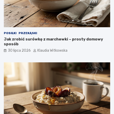
o
k
u
POSIŁKI
PRZEKĄSKI
Jak zrobić surówkę z marchewki – prosty domowy
sposób
30 lipca 2026
Klaudia Witkowska