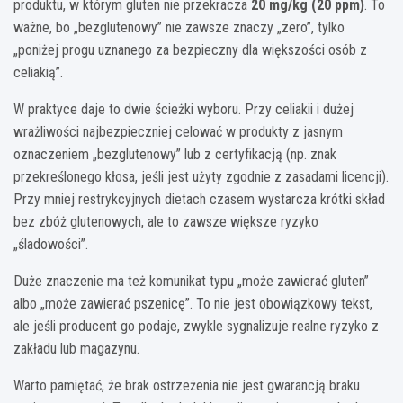
produktu, w którym gluten nie przekracza
20 mg/kg (20 ppm)
. To
ważne, bo „bezglutenowy” nie zawsze znaczy „zero”, tylko
„poniżej progu uznanego za bezpieczny dla większości osób z
celiakią”.
W praktyce daje to dwie ścieżki wyboru. Przy celiakii i dużej
wrażliwości najbezpieczniej celować w produkty z jasnym
oznaczeniem „bezglutenowy” lub z certyfikacją (np. znak
przekreślonego kłosa, jeśli jest użyty zgodnie z zasadami licencji).
Przy mniej restrykcyjnych dietach czasem wystarcza krótki skład
bez zbóż glutenowych, ale to zawsze większe ryzyko
„śladowości”.
Duże znaczenie ma też komunikat typu „może zawierać gluten”
albo „może zawierać pszenicę”. To nie jest obowiązkowy tekst,
ale jeśli producent go podaje, zwykle sygnalizuje realne ryzyko z
zakładu lub magazynu.
Warto pamiętać, że brak ostrzeżenia nie jest gwarancją braku