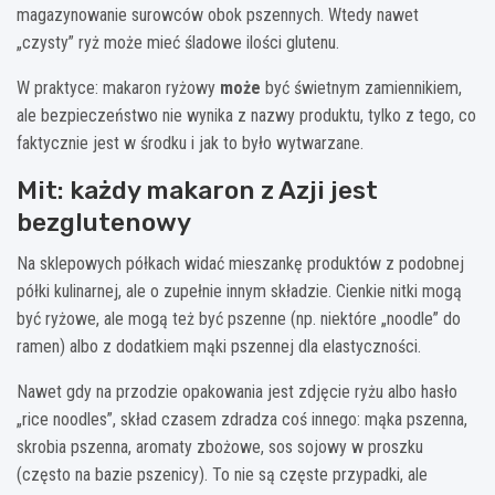
magazynowanie surowców obok pszennych. Wtedy nawet
„czysty” ryż może mieć śladowe ilości glutenu.
W praktyce: makaron ryżowy
może
być świetnym zamiennikiem,
ale bezpieczeństwo nie wynika z nazwy produktu, tylko z tego, co
faktycznie jest w środku i jak to było wytwarzane.
Mit: każdy makaron z Azji jest
bezglutenowy
Na sklepowych półkach widać mieszankę produktów z podobnej
półki kulinarnej, ale o zupełnie innym składzie. Cienkie nitki mogą
być ryżowe, ale mogą też być pszenne (np. niektóre „noodle” do
ramen) albo z dodatkiem mąki pszennej dla elastyczności.
Nawet gdy na przodzie opakowania jest zdjęcie ryżu albo hasło
„rice noodles”, skład czasem zdradza coś innego: mąka pszenna,
skrobia pszenna, aromaty zbożowe, sos sojowy w proszku
(często na bazie pszenicy). To nie są częste przypadki, ale