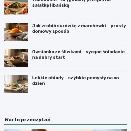
sałatkę libańską
Jak zrobić surówkę z marchewki – prosty
domowy sposób
Owsianka ze śliwkami – sycące śniadanie
na dobry start
Lekkie obiady – szybkie pomysły na co
dzień
J
P
a
a
k
s
z
t
r
a
Warto przeczytać
o
z
b
c
i
z