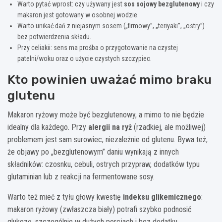
Warto pytać wprost: czy używany jest
sos sojowy bezglutenowy
i czy
makaron jest gotowany w osobnej wodzie.
Warto unikać dań z niejasnym sosem („firmowy”, „teriyaki”, „ostry”)
bez potwierdzenia składu.
Przy celiakii: sens ma prośba o przygotowanie na czystej
patelni/woku oraz o użycie czystych szczypiec.
Kto powinien uważać mimo braku
glutenu
Makaron ryżowy może być bezglutenowy, a mimo to nie będzie
idealny dla każdego. Przy
alergii na ryż
(rzadkiej, ale możliwej)
problemem jest sam surowiec, niezależnie od glutenu. Bywa też,
że objawy po „bezglutenowym” daniu wynikają z innych
składników: czosnku, cebuli, ostrych przypraw, dodatków typu
glutaminian lub z reakcji na fermentowane sosy.
Warto też mieć z tyłu głowy kwestię
indeksu glikemicznego
:
makaron ryżowy (zwłaszcza biały) potrafi szybko podnosić
glukozę, szczególnie w dużych porcjach i bez dodatku