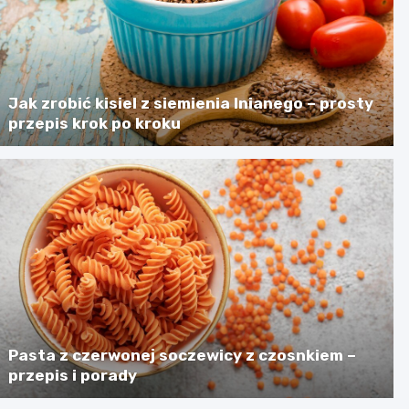
Jak zrobić kisiel z siemienia lnianego – prosty
przepis krok po kroku
Pasta z czerwonej soczewicy z czosnkiem –
przepis i porady