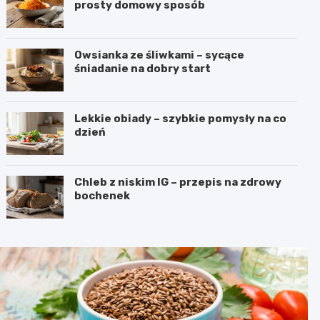
prosty domowy sposób
Owsianka ze śliwkami – sycące
śniadanie na dobry start
Lekkie obiady – szybkie pomysły na co
dzień
Chleb z niskim IG – przepis na zdrowy
bochenek