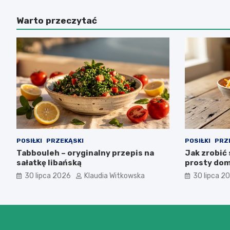
Warto przeczytać
POSIŁKI
PRZEKĄSKI
POSIŁKI
PRZ
Tabbouleh – oryginalny przepis na
Jak zrobić
sałatkę libańską
prosty do
30 lipca 2026
Klaudia Witkowska
30 lipca 2