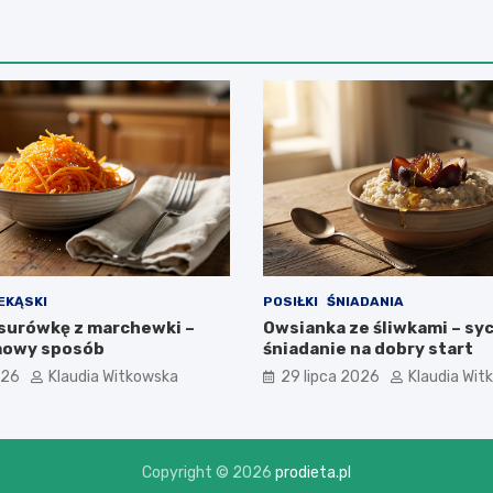
EKĄSKI
POSIŁKI
ŚNIADANIA
 surówkę z marchewki –
Owsianka ze śliwkami – sy
mowy sposób
śniadanie na dobry start
026
Klaudia Witkowska
29 lipca 2026
Klaudia Wit
Copyright © 2026
prodieta.pl