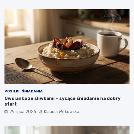
s
a
k
d
r
y
o
k
p
o
k
r
o
k
u
POSIŁKI
ŚNIADANIA
Owsianka ze śliwkami – sycące śniadanie na dobry
start
29 lipca 2026
Klaudia Witkowska