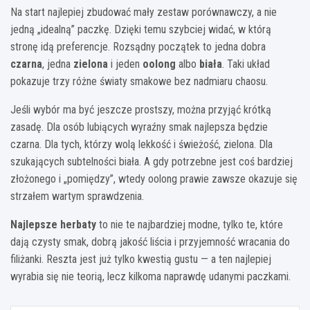
Na start najlepiej zbudować mały zestaw porównawczy, a nie
jedną „idealną” paczkę. Dzięki temu szybciej widać, w którą
stronę idą preferencje. Rozsądny początek to jedna dobra
czarna
, jedna
zielona
i jeden
oolong
albo
biała
. Taki układ
pokazuje trzy różne światy smakowe bez nadmiaru chaosu.
Jeśli wybór ma być jeszcze prostszy, można przyjąć krótką
zasadę. Dla osób lubiących wyraźny smak najlepsza będzie
czarna. Dla tych, którzy wolą lekkość i świeżość, zielona. Dla
szukających subtelności biała. A gdy potrzebne jest coś bardziej
złożonego i „pomiędzy”, wtedy oolong prawie zawsze okazuje się
strzałem wartym sprawdzenia.
Najlepsze herbaty
to nie te najbardziej modne, tylko te, które
dają czysty smak, dobrą jakość liścia i przyjemność wracania do
filiżanki. Reszta jest już tylko kwestią gustu — a ten najlepiej
wyrabia się nie teorią, lecz kilkoma naprawdę udanymi paczkami.