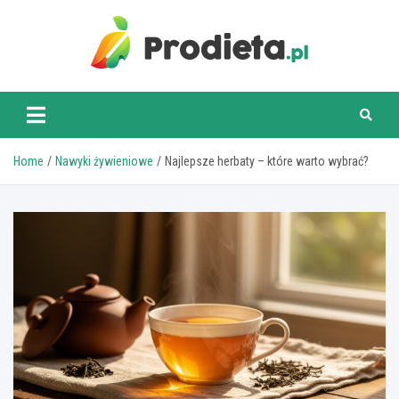
Skip
to
content
prodieta.pl
Home
Nawyki żywieniowe
Najlepsze herbaty – które warto wybrać?