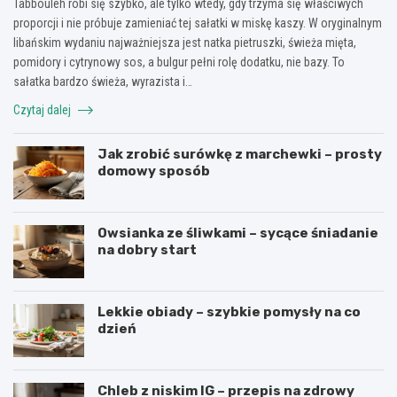
Tabbouleh robi się szybko, ale tylko wtedy, gdy trzyma się właściwych
proporcji i nie próbuje zamieniać tej sałatki w miskę kaszy. W oryginalnym
libańskim wydaniu najważniejsza jest natka pietruszki, świeża mięta,
pomidory i cytrynowy sos, a bulgur pełni rolę dodatku, nie bazy. To
sałatka bardzo świeża, wyrazista i…
Czytaj dalej
Jak zrobić surówkę z marchewki – prosty
domowy sposób
Owsianka ze śliwkami – sycące śniadanie
na dobry start
Lekkie obiady – szybkie pomysły na co
dzień
Chleb z niskim IG – przepis na zdrowy