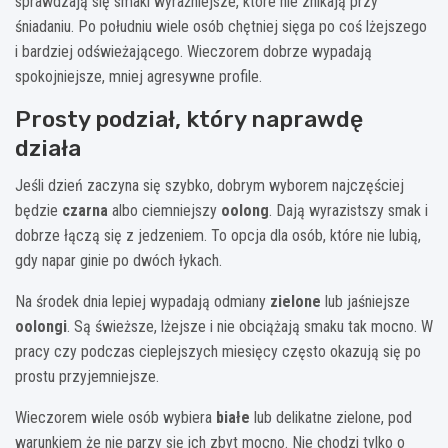
sprawdzają się smaki wyraźniejsze, które nie znikają przy
śniadaniu. Po południu wiele osób chętniej sięga po coś lżejszego
i bardziej odświeżającego. Wieczorem dobrze wypadają
spokojniejsze, mniej agresywne profile.
Prosty podział, który naprawdę
działa
Jeśli dzień zaczyna się szybko, dobrym wyborem najczęściej
będzie
czarna
albo ciemniejszy
oolong
. Dają wyrazistszy smak i
dobrze łączą się z jedzeniem. To opcja dla osób, które nie lubią,
gdy napar ginie po dwóch łykach.
Na środek dnia lepiej wypadają odmiany
zielone
lub jaśniejsze
oolongi
. Są świeższe, lżejsze i nie obciążają smaku tak mocno. W
pracy czy podczas cieplejszych miesięcy często okazują się po
prostu przyjemniejsze.
Wieczorem wiele osób wybiera
białe
lub delikatne zielone, pod
warunkiem że nie parzy się ich zbyt mocno. Nie chodzi tylko o