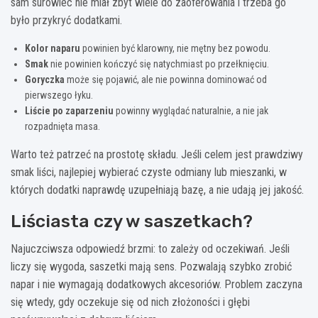
sam surowiec nie miał zbyt wiele do zaoferowania i trzeba go
było przykryć dodatkami.
Kolor naparu
powinien być klarowny, nie mętny bez powodu.
Smak
nie powinien kończyć się natychmiast po przełknięciu.
Goryczka
może się pojawić, ale nie powinna dominować od
pierwszego łyku.
Liście po zaparzeniu
powinny wyglądać naturalnie, a nie jak
rozpadnięta masa.
Warto też patrzeć na prostotę składu. Jeśli celem jest prawdziwy
smak liści, najlepiej wybierać czyste odmiany lub mieszanki, w
których dodatki naprawdę uzupełniają bazę, a nie udają jej jakość.
Liściasta czy w saszetkach?
Najuczciwsza odpowiedź brzmi: to zależy od oczekiwań. Jeśli
liczy się wygoda, saszetki mają sens. Pozwalają szybko zrobić
napar i nie wymagają dodatkowych akcesoriów. Problem zaczyna
się wtedy, gdy oczekuje się od nich złożoności i głębi