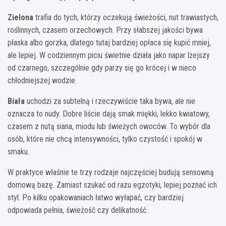
Zielona
trafia do tych, którzy oczekują świeżości, nut trawiastych,
roślinnych, czasem orzechowych. Przy słabszej jakości bywa
płaska albo gorzka, dlatego tutaj bardziej opłaca się kupić mniej,
ale lepiej. W codziennym piciu świetnie działa jako napar lżejszy
od czarnego, szczególnie gdy parzy się go krócej i w nieco
chłodniejszej wodzie.
Biała
uchodzi za subtelną i rzeczywiście taka bywa, ale nie
oznacza to nudy. Dobre liście dają smak miękki, lekko kwiatowy,
czasem z nutą siana, miodu lub świeżych owoców. To wybór dla
osób, które nie chcą intensywności, tylko czystość i spokój w
smaku.
W praktyce właśnie te trzy rodzaje najczęściej budują sensowną
domową bazę. Zamiast szukać od razu egzotyki, lepiej poznać ich
styl. Po kilku opakowaniach łatwo wyłapać, czy bardziej
odpowiada pełnia, świeżość czy delikatność.