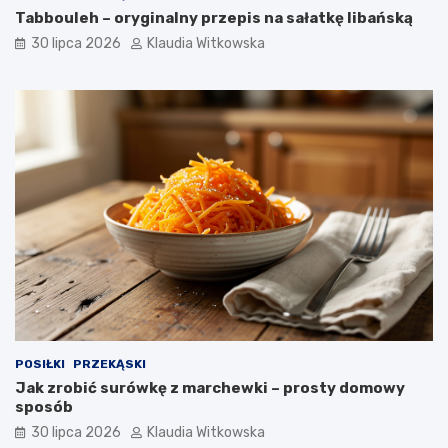
n
c
Tabbouleh – oryginalny przepis na sałatkę libańską
i
y
30 lipca 2026
Klaudia Witkowska
a
z
l
c
n
z
i
o
a
s
n
n
e
k
g
i
o
e
–
m
p
–
r
p
o
r
s
z
t
e
y
p
p
i
POSIŁKI
PRZEKĄSKI
r
s
Jak zrobić surówkę z marchewki – prosty domowy
z
i
sposób
e
p
p
o
30 lipca 2026
Klaudia Witkowska
i
r