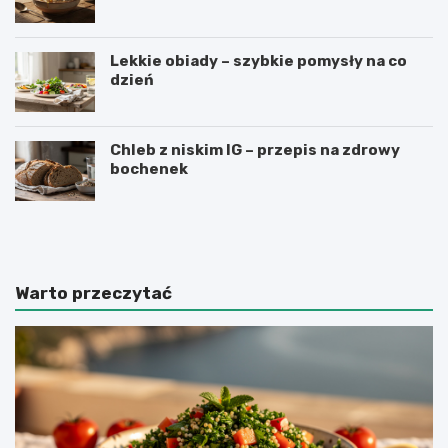
Lekkie obiady – szybkie pomysły na co
dzień
Chleb z niskim IG – przepis na zdrowy
bochenek
J
P
a
a
k
s
z
t
r
a
Warto przeczytać
o
z
b
c
i
z
ć
e
k
r
i
w
s
o
i
n
e
e