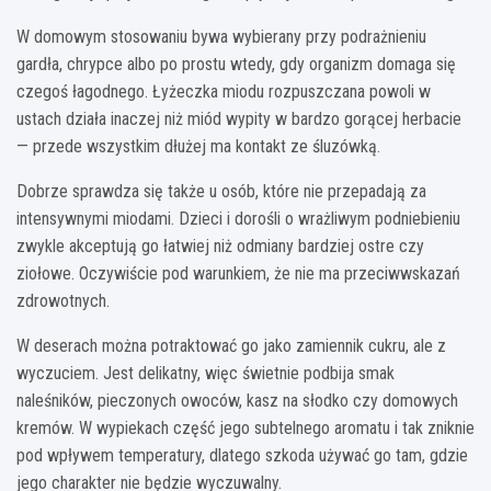
W domowym stosowaniu bywa wybierany przy podrażnieniu
gardła, chrypce albo po prostu wtedy, gdy organizm domaga się
czegoś łagodnego. Łyżeczka miodu rozpuszczana powoli w
ustach działa inaczej niż miód wypity w bardzo gorącej herbacie
— przede wszystkim dłużej ma kontakt ze śluzówką.
Dobrze sprawdza się także u osób, które nie przepadają za
intensywnymi miodami. Dzieci i dorośli o wrażliwym podniebieniu
zwykle akceptują go łatwiej niż odmiany bardziej ostre czy
ziołowe. Oczywiście pod warunkiem, że nie ma przeciwwskazań
zdrowotnych.
W deserach można potraktować go jako zamiennik cukru, ale z
wyczuciem. Jest delikatny, więc świetnie podbija smak
naleśników, pieczonych owoców, kasz na słodko czy domowych
kremów. W wypiekach część jego subtelnego aromatu i tak zniknie
pod wpływem temperatury, dlatego szkoda używać go tam, gdzie
jego charakter nie będzie wyczuwalny.