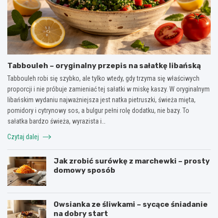
Tabbouleh – oryginalny przepis na sałatkę libańską
Tabbouleh robi się szybko, ale tylko wtedy, gdy trzyma się właściwych
proporcji i nie próbuje zamieniać tej sałatki w miskę kaszy. W oryginalnym
libańskim wydaniu najważniejsza jest natka pietruszki, świeża mięta,
pomidory i cytrynowy sos, a bulgur pełni rolę dodatku, nie bazy. To
sałatka bardzo świeża, wyrazista i…
Czytaj dalej
Jak zrobić surówkę z marchewki – prosty
domowy sposób
Owsianka ze śliwkami – sycące śniadanie
na dobry start