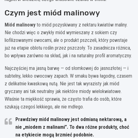
Czym jest miód malinowy
Miód malinowy
to miód pozyskiwany z nektaru kwiatów maliny.
Nie chodzi więc o zwykły miód wymieszany z sokiem czy
liofilizowanymi owocami, ale o produkt pszczeli, który powstaje
już na etapie oblotu roślin przez pszczoły. To zasadnicza różnica,
bo wpływa zarówno na skład, jak i na naturalny profil aromatyczny.
Najczęściej ma jasną barwę — od słomkowej do jasnozłotej — i
subtelny, lekko owocowy zapach. W smaku bywa łagodny, czasem
z delikatnie kwaskową nutą. Nie jest tak wyrazisty jak miód
gryczany ani tak neutralny jak niektóre miody wielokwiatowe.
Właśnie ta miękkość sprawia, że często trafia do osób, które
szukają czegoś lekkiego, ale nie mdłego.
Prawdziwy miód malinowy jest odmianą nektarową, a
nie „miodem z malinami”. To dwa różne produkty, choć
na etykiecie mogą brzmieć podobnie.