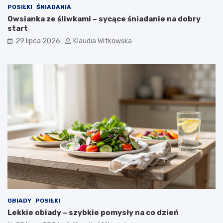
POSIŁKI
ŚNIADANIA
Owsianka ze śliwkami – sycące śniadanie na dobry
start
29 lipca 2026
Klaudia Witkowska
OBIADY
POSIŁKI
Lekkie obiady – szybkie pomysły na co dzień