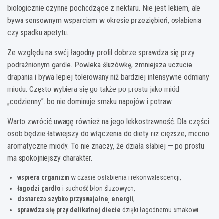
biologicznie czynne pochodzące z nektaru. Nie jest lekiem, ale
bywa sensownym wsparciem w okresie przeziębień, osłabienia
czy spadku apetytu.
Ze względu na swój łagodny profil dobrze sprawdza się przy
podrażnionym gardle. Powleka śluzówkę, zmniejsza uczucie
drapania i bywa lepiej tolerowany niż bardziej intensywne odmiany
miodu. Często wybiera się go także po prostu jako miód
„codzienny”, bo nie dominuje smaku napojów i potraw.
Warto zwrócić uwagę również na jego lekkostrawność. Dla części
osób będzie łatwiejszy do włączenia do diety niż cięższe, mocno
aromatyczne miody. To nie znaczy, że działa słabiej — po prostu
ma spokojniejszy charakter.
wspiera organizm
w czasie osłabienia i rekonwalescencji,
łagodzi gardło
i suchość błon śluzowych,
dostarcza szybko przyswajalnej energii
,
sprawdza się przy delikatnej diecie
dzięki łagodnemu smakowi.