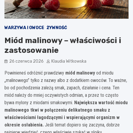
WARZYWA I OWOCE
ŻYWNOŚĆ
Miód malinowy – właściwości i
zastosowanie
26 czerwca 2026
Klaudia Witkowska
Powinieneś odróżnić prawdziwy
miód malinowy
od miodu
„malinowego” tylko z nazwy albo z dodatkiem owoców. To ważne,
bo od pochodzenia zależą smak, zapach, działanie i cena. Ten
miód należy do mniej oczywistych odmian, a przez to często
bywa mylony z miodami smakowymi.
Największa wartość miodu
malinowego tkwi w połączeniu delikatnego smaku z
właściwościami łagodzącymi i wspierającymi organizm w
okresie osłabienia.
Jeśli temat dopiero się zaczyna, dobrze
najpierw wiedzieć, czego właściwie szukać w słoiku.