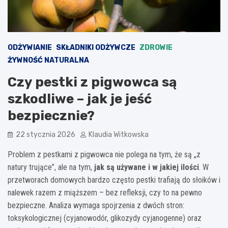
ODŻYWIANIE
SKŁADNIKI ODŻYWCZE
ZDROWIE
ŻYWNOŚĆ NATURALNA
Czy pestki z pigwowca są
szkodliwe – jak je jeść
bezpiecznie?
22 stycznia 2026
Klaudia Witkowska
Problem z pestkami z pigwowca nie polega na tym, że są „z
natury trujące”, ale na tym,
jak są używane i w jakiej ilości
. W
przetworach domowych bardzo często pestki trafiają do słoików i
nalewek razem z miąższem – bez refleksji, czy to na pewno
bezpieczne. Analiza wymaga spojrzenia z dwóch stron:
toksykologicznej (cyjanowodór, glikozydy cyjanogenne) oraz