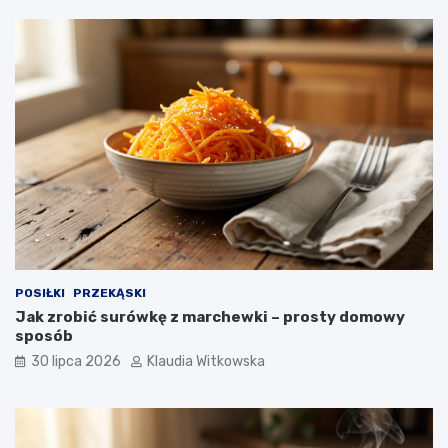
s
a
k
d
r
y
o
k
p
o
k
r
o
k
u
POSIŁKI
PRZEKĄSKI
Jak zrobić surówkę z marchewki – prosty domowy
sposób
30 lipca 2026
Klaudia Witkowska