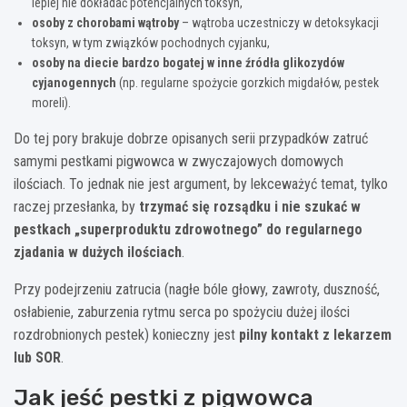
lepiej nie dokładać potencjalnych toksyn,
osoby z chorobami wątroby
– wątroba uczestniczy w detoksykacji
toksyn, w tym związków pochodnych cyjanku,
osoby na diecie bardzo bogatej w inne źródła glikozydów
cyjanogennych
(np. regularne spożycie gorzkich migdałów, pestek
moreli).
Do tej pory brakuje dobrze opisanych serii przypadków zatruć
samymi pestkami pigwowca w zwyczajowych domowych
ilościach. To jednak nie jest argument, by lekceważyć temat, tylko
raczej przesłanka, by
trzymać się rozsądku i nie szukać w
pestkach „superproduktu zdrowotnego” do regularnego
zjadania w dużych ilościach
.
Przy podejrzeniu zatrucia (nagłe bóle głowy, zawroty, duszność,
osłabienie, zaburzenia rytmu serca po spożyciu dużej ilości
rozdrobnionych pestek) konieczny jest
pilny kontakt z lekarzem
lub SOR
.
Jak jeść pestki z pigwowca