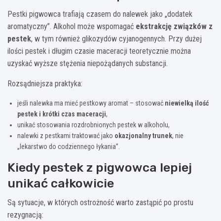
Pestki pigwowca trafiają czasem do nalewek jako „dodatek
aromatyczny”. Alkohol może wspomagać
ekstrakcję związków z
pestek
, w tym również glikozydów cyjanogennych. Przy dużej
ilości pestek i długim czasie maceracji teoretycznie można
uzyskać wyższe stężenia niepożądanych substancji.
Rozsądniejsza praktyka:
jeśli nalewka ma mieć pestkowy aromat – stosować
niewielką ilość
pestek i krótki czas maceracji
,
unikać stosowania rozdrobnionych pestek w alkoholu,
nalewki z pestkami traktować jako
okazjonalny trunek
, nie
„lekarstwo do codziennego łykania”.
Kiedy pestek z pigwowca lepiej
unikać całkowicie
Są sytuacje, w których ostrożność warto zastąpić po prostu
rezygnacją: