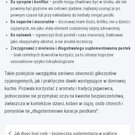
Do syropów i konfitur
– pestki mogą chwilowo być w słoiku, ale nie
powinny być gryzione ani celowo zjadane; najlepiej usunąć je po
pewnym czasie lub przy nakładaniu do herbaty omijać pestki.
Do naparów i maceratów
– stosować małe ilości, krótko, nie u dzieci i
ciężarnych, nie jako stały element codziennej rutyny zdrowotnej.
Do nalewek
– ograniczyć ilość pestek i czas maceracji, traktować
jako okazjonalny alkohol, a nie środek leczniczy.
Zrezygnować z mielenia i długotrwałego suplementowania pestek
– brak rzetelnych dowodów korzyści, za to istnieje logicznie
uzasadnione ryzyko toksykologiczne.
Takie podejście uwzględnia zarówno obecność glikozydów
cyjanogennych, jak i praktyczne dawki występujące w domowej
kuchni. Pozwala korzystać z aromatu i tradycji pigwowca,
jednocześnie nie przymykać oczu na kwestie bezpieczeństwa,
zwłaszcza w kontekście dzieci, kobiet w ciąży, osób chorych i
pomysłów na „długoterminowe kuracje pestkami”.
Nawigacja
Jak długo brać cynk – bezpieczna suplementacja w praktyce