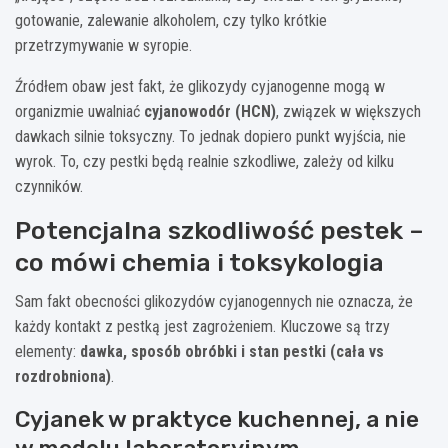
gotowanie, zalewanie alkoholem, czy tylko krótkie
przetrzymywanie w syropie.
Źródłem obaw jest fakt, że glikozydy cyjanogenne mogą w
organizmie uwalniać
cyjanowodór (HCN)
, związek w większych
dawkach silnie toksyczny. To jednak dopiero punkt wyjścia, nie
wyrok. To, czy pestki będą realnie szkodliwe, zależy od kilku
czynników.
Potencjalna szkodliwość pestek –
co mówi chemia i toksykologia
Sam fakt obecności glikozydów cyjanogennych nie oznacza, że
każdy kontakt z pestką jest zagrożeniem. Kluczowe są trzy
elementy:
dawka, sposób obróbki i stan pestki (cała vs
rozdrobniona)
.
Cyjanek w praktyce kuchennej, a nie
w modelu laboratoryjnym