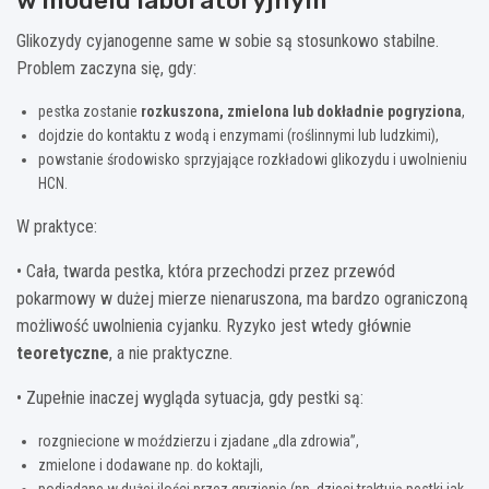
Glikozydy cyjanogenne same w sobie są stosunkowo stabilne.
Problem zaczyna się, gdy:
pestka zostanie
rozkuszona, zmielona lub dokładnie pogryziona
,
dojdzie do kontaktu z wodą i enzymami (roślinnymi lub ludzkimi),
powstanie środowisko sprzyjające rozkładowi glikozydu i uwolnieniu
HCN.
W praktyce:
• Cała, twarda pestka, która przechodzi przez przewód
pokarmowy w dużej mierze nienaruszona, ma bardzo ograniczoną
możliwość uwolnienia cyjanku. Ryzyko jest wtedy głównie
teoretyczne
, a nie praktyczne.
• Zupełnie inaczej wygląda sytuacja, gdy pestki są:
rozgniecione w moździerzu i zjadane „dla zdrowia”,
zmielone i dodawane np. do koktajli,
podjadane w dużej ilości przez gryzienie (np. dzieci traktują pestki jak