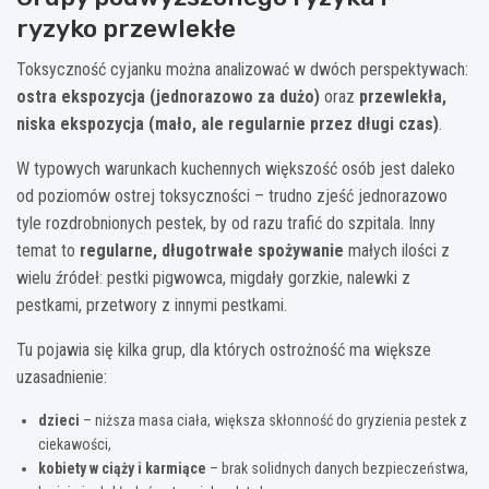
ryzyko przewlekłe
Toksyczność cyjanku można analizować w dwóch perspektywach:
ostra ekspozycja (jednorazowo za dużo)
oraz
przewlekła,
niska ekspozycja (mało, ale regularnie przez długi czas)
.
W typowych warunkach kuchennych większość osób jest daleko
od poziomów ostrej toksyczności – trudno zjeść jednorazowo
tyle rozdrobnionych pestek, by od razu trafić do szpitala. Inny
temat to
regularne, długotrwałe spożywanie
małych ilości z
wielu źródeł: pestki pigwowca, migdały gorzkie, nalewki z
pestkami, przetwory z innymi pestkami.
Tu pojawia się kilka grup, dla których ostrożność ma większe
uzasadnienie:
dzieci
– niższa masa ciała, większa skłonność do gryzienia pestek z
ciekawości,
kobiety w ciąży i karmiące
– brak solidnych danych bezpieczeństwa,