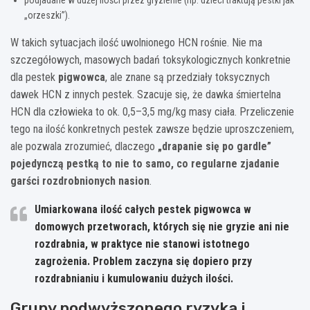
„orzeszki”).
W takich sytuacjach ilość uwolnionego HCN rośnie. Nie ma
szczegółowych, masowych badań toksykologicznych konkretnie
dla pestek
pigwowca
, ale znane są przedziały toksycznych
dawek HCN z innych pestek. Szacuje się, że dawka śmiertelna
HCN dla człowieka to ok. 0,5–3,5 mg/kg masy ciała. Przeliczenie
tego na ilość konkretnych pestek zawsze będzie uproszczeniem,
ale pozwala zrozumieć, dlaczego
„drapanie się po gardle”
pojedynczą pestką to nie to samo, co regularne zjadanie
garści rozdrobnionych nasion
.
Umiarkowana ilość
całych pestek pigwowca
w
domowych przetworach, których się nie gryzie ani nie
rozdrabnia, w praktyce nie stanowi istotnego
zagrożenia. Problem zaczyna się dopiero przy
rozdrabnianiu i kumulowaniu dużych ilości.
Grupy podwyższonego ryzyka i