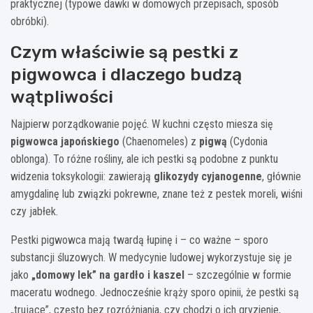
praktycznej (typowe dawki w domowych przepisach, sposób
obróbki).
Czym właściwie są pestki z
pigwowca i dlaczego budzą
wątpliwości
Najpierw porządkowanie pojęć. W kuchni często miesza się
pigwowca japońskiego
(Chaenomeles) z
pigwą
(Cydonia
oblonga). To różne rośliny, ale ich pestki są podobne z punktu
widzenia toksykologii: zawierają
glikozydy cyjanogenne
, głównie
amygdalinę lub związki pokrewne, znane też z pestek moreli, wiśni
czy jabłek.
Pestki pigwowca mają twardą łupinę i – co ważne – sporo
substancji śluzowych. W medycynie ludowej wykorzystuje się je
jako
„domowy lek” na gardło i kaszel
– szczególnie w formie
maceratu wodnego. Jednocześnie krąży sporo opinii, że pestki są
„trujące”, często bez rozróżniania, czy chodzi o ich gryzienie,