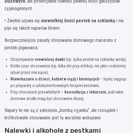
śluzowych
, ale potencjalnie również pewnej ilości glikozydów
cyjanogennych.
• Zwykle używa się
niewielkiej ilości pestek na szklankę
i nie
pije się takich naparów litrami.
Bezpieczniejsze zasady stosowania domowego maceratu z
pestek pigwowca:
Utrzymywanie
niewielnej dawki
(np. łyżka pestek na szklankę wody),
Krótki czas stosowania (np. kilka dni przy infekcji, nie jako codzienny
rytuał przez miesiące),
Niewskazane u dzieci, kobiet w ciąży i karmiących
– lepiej sięgnąć
po preparaty o udokumentowanym bezpieczeństwie,
Przy chorobach przewlekłych –
konsultacja z lekarzem
, jeśli takie
domowe środki mają być stosowane dłużej.
Napary te nie są z założenia „bombą cyjanku”, ale rozsądek i
krótkotrwałe stosowanie jest tu wyraźnie wskazane.
Nalewki i alkohole z pestkami