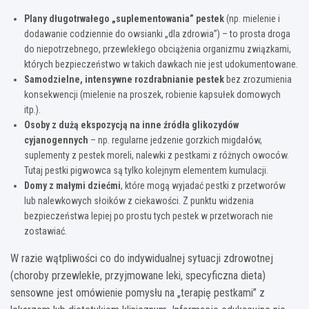
Plany długotrwałego „suplementowania” pestek
(np. mielenie i
dodawanie codziennie do owsianki „dla zdrowia”) – to prosta droga
do niepotrzebnego, przewlekłego obciążenia organizmu związkami,
których bezpieczeństwo w takich dawkach nie jest udokumentowane.
Samodzielne, intensywne rozdrabnianie pestek
bez zrozumienia
konsekwencji (mielenie na proszek, robienie kapsułek domowych
itp.).
Osoby z dużą ekspozycją na inne źródła glikozydów
cyjanogennych
– np. regularne jedzenie gorzkich migdałów,
suplementy z pestek moreli, nalewki z pestkami z różnych owoców.
Tutaj pestki pigwowca są tylko kolejnym elementem kumulacji.
Domy z małymi dziećmi
, które mogą wyjadać pestki z przetworów
lub nalewkowych słoików z ciekawości. Z punktu widzenia
bezpieczeństwa lepiej po prostu tych pestek w przetworach nie
zostawiać.
W razie wątpliwości co do indywidualnej sytuacji zdrowotnej
(choroby przewlekłe, przyjmowane leki, specyficzna dieta)
sensowne jest omówienie pomysłu na „terapię pestkami” z