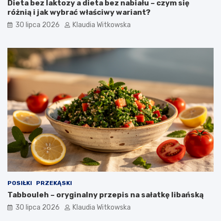
Dieta bez laktozy a dieta bez nabiału – czym się
i
y
różnią i jak wybrać właściwy wariant?
a
z
30 lipca 2026
Klaudia Witkowska
l
c
n
z
i
o
a
s
n
n
e
k
g
i
o
e
–
m
p
–
r
p
o
r
s
z
t
e
y
p
p
i
r
s
POSIŁKI
PRZEKĄSKI
z
i
Tabbouleh – oryginalny przepis na sałatkę libańską
e
p
p
o
30 lipca 2026
Klaudia Witkowska
i
r