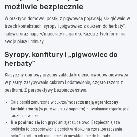
możliwie bezpiecznie
W praktyce domowej pestki z pigwowca pojawiają się głównie w
trzech kontekstach: syropy i „pigwowiec z cukrem do herbaty”,
nalewki oraz napary/maceraty na gardło. Każda z tych form ma
swoje plusy i minusy.
Syropy, konfitury i „pigwowiec do
herbaty”
Klasyczny domowy przepis zakłada krojenie owoców pigwowca
w plastry, zasypywanie cukrem i odstawienie, często razem z
pestkami. Z perspektywy bezpieczeństwa:
Całe pestki zanurzone w cukrze/moszczu
mają ograniczony
kontakt z wodą
(w porównaniu z naparem) – uwalnianie cyjanku jest
raczej niewielkie.
Nie powinno się ich gryźć
ani zjadać celowo. Bezpieczniejsza
praktyka to pozostawienie pestek w słoiku na czas „puszczania
soku”, a potem ich usunięcie lub niewkładanie do herbaty.