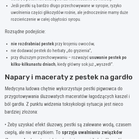
Jeśli pestki są bardzo długo przechowywane w syropie, ryzyko
uwolnienia części glikozydów rośnie, ale jednocześnie mamy duże
rozcieńczenie w całej objętości syropu.
Rozsądne podejście:
nie rozdrabniać pestek
przy krojeniu owoców,
nie dodawać pestek do herbaty „do gryzienia”,
przy dłuższym przechowywaniu – rozważyć
usuwanie pestek po
kilku-kilkunastu dniach
, kiedy główny sok już „wyszedł”.
Napary i maceraty z pestek na gardło
Medycyna ludowa chętnie wykorzystuje pestki pigwowca do
przygotowywania śluzowatych maceratów łagodzących kaszel i
ból gardła. Z punktu widzenia toksykologii sytuacja jest nieco
bardziej złożona:
• Żeby uzyskać efekt śluzowy, pestki są zalewane wodą, czasem
ciepłą, ale nie wrzątkiem. To
sprzyja uwalnianiu związków