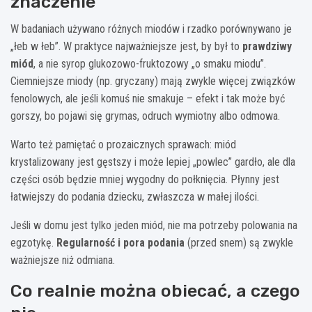
znaczenie
W badaniach używano różnych miodów i rzadko porównywano je
„łeb w łeb”. W praktyce najważniejsze jest, by był to
prawdziwy
miód
, a nie syrop glukozowo-fruktozowy „o smaku miodu”.
Ciemniejsze miody (np. gryczany) mają zwykle więcej związków
fenolowych, ale jeśli komuś nie smakuje – efekt i tak może być
gorszy, bo pojawi się grymas, odruch wymiotny albo odmowa.
Warto też pamiętać o prozaicznych sprawach: miód
krystalizowany jest gęstszy i może lepiej „powlec” gardło, ale dla
części osób będzie mniej wygodny do połknięcia. Płynny jest
łatwiejszy do podania dziecku, zwłaszcza w małej ilości.
Jeśli w domu jest tylko jeden miód, nie ma potrzeby polowania na
egzotykę.
Regularność i pora podania
(przed snem) są zwykle
ważniejsze niż odmiana.
Co realnie można obiecać, a czego