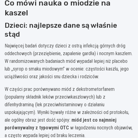
Co mówi nauka o miodzie na
kaszel
Dzieci: najlepsze dane są właśnie
stąd
Najwięcej badań dotyczy dzieci z ostrą infekcją górnych dróg
oddechowych (przeziębienie, zapalenie gardła) i nocnym kaszlem.
W randomizowanych badaniach miód wypadał lepiej niż placebo
lub „syrop o smaku miodowym” w ocenie: częstości kaszlu, jego
uciążliwości oraz jakości snu dziecka i rodziców.
W części prac porównywano miód z dekstrometorfanem
(popularny składnik leków przeciwkaszlowych) lub z
difenhydraminą (lek przeciwhistaminowy o działaniu
uspokajającym). Wyniki bywały różne w zależności od protokołu,
ale ogólny obraz jest dość spójny:
miód jest co najmniej
porównywalny z typowymi OTC
w łagodzeniu nocnych objawów,
a często wypada lepiej od braku leczenia.