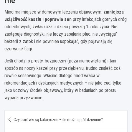
nie
Miód ma miejsce w domowym leczeniu objawowym:
zmniejsza
uciążliwość kaszlu i poprawia sen
przy infekcjach górnych dróg
oddechowych, zwłaszcza u dzieci powyżej 1. roku życia. Nie
zastępuje diagnostyki, nie leczy zapalenia płuc, nie „wyciąga”
bakterii z zatok i nie powinien uspokajać, gdy pojawiają się
czerwone flagi.
Jeśli chodzi o prosty, bezpieczny (poza niemowlętami) i tani
sposób na nocny kaszel przy przeziębieniu, trudno znaleźć coś
równie sensownego. Właśnie dlatego miód wraca w
rekomendacjach i dyskusjach medycznych – nie jako cud, tylko
jako uczciwy środek objawowy, który w badaniach po prostu
wypada przyzwoicie.
Nawigacja
Czy borówki są kaloryczne – ile można jeść dziennie?
wpisu