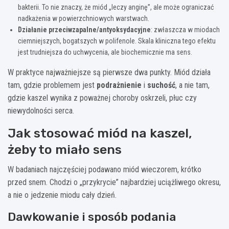
bakterii. To nie znaczy, że miód „leczy anginę”, ale może ograniczać
nadkażenia w powierzchniowych warstwach.
Działanie przeciwzapalne/antyoksydacyjne
: zwłaszcza w miodach
ciemniejszych, bogatszych w polifenole. Skala kliniczna tego efektu
jest trudniejsza do uchwycenia, ale biochemicznie ma sens.
W praktyce najważniejsze są pierwsze dwa punkty. Miód działa
tam, gdzie problemem jest
podrażnienie
i
suchość
, a nie tam,
gdzie kaszel wynika z poważnej choroby oskrzeli, płuc czy
niewydolności serca.
Jak stosować miód na kaszel,
żeby to miało sens
W badaniach najczęściej podawano miód wieczorem, krótko
przed snem. Chodzi o „przykrycie” najbardziej uciążliwego okresu,
a nie o jedzenie miodu cały dzień.
Dawkowanie i sposób podania