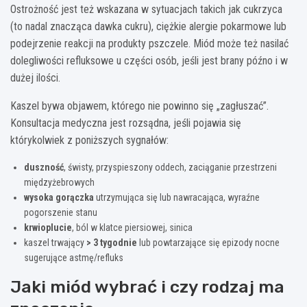
Ostrożność jest też wskazana w sytuacjach takich jak cukrzyca
(to nadal znacząca dawka cukru), ciężkie alergie pokarmowe lub
podejrzenie reakcji na produkty pszczele. Miód może też nasilać
dolegliwości refluksowe u części osób, jeśli jest brany późno i w
dużej ilości.
Kaszel bywa objawem, którego nie powinno się „zagłuszać”.
Konsultacja medyczna jest rozsądna, jeśli pojawia się
którykolwiek z poniższych sygnałów:
duszność
, świsty, przyspieszony oddech, zaciąganie przestrzeni
międzyżebrowych
wysoka gorączka
utrzymująca się lub nawracająca, wyraźne
pogorszenie stanu
krwioplucie
, ból w klatce piersiowej, sinica
kaszel trwający
> 3 tygodnie
lub powtarzające się epizody nocne
sugerujące astmę/refluks
Jaki miód wybrać i czy rodzaj ma