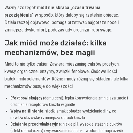
Ważny szczegół:
miód nie skraca „czasu trwania
przeziębienia”
w sposób, który dałoby się rzetelnie obiecać.
Działa raczej objawowo: pomaga przetrwać najgorsze noce i
zmniejsza dyskomfort, podczas gdy organizm robi swoje.
Jak miód może działać: kilka
mechanizmów, bez magii
Miód to nie tylko cukier. Zawiera mieszaninę cukrów prostych,
kwasy organiczne, enzymy, związki fenolowe, śladowe ilości
białek i mikroelementów. Różne miody różnią się składem, ale kilka
mechanizmów pasuje do większości.
Efekt powlekający
(demulcent): lepka konsystencja zmniejsza tarcie i
drażnienie receptorów kaszlu w gardle.
Wpływ na ślinienie
: słodki smak pobudza wydzielanie śliny, co
nawilża śluzówkę i zmniejsza odruch kaszlu.
Działanie przeciwbakteryjne
: niskie pH, wysokie stężenie cukrów
(efekt osmotyczny) i wytwarzanie nadtlenku wodoru hamują część