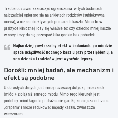
Trzeba uczciwie zaznaczyć ograniczenia: w tych badaniach
najczęściej opierano się na ankietach rodziców (subiektywna
ocena), a nie na obiektywnych pomiarach kaszlu. Mimo to w
praktyce klinicznej liczy się właśnie to: czy dziecko mniej kaszle
w nocy i czy da się przespać kilka godzin bez pobudek.
Najbardziej powtarzalny efekt w badaniach:
po miodzie
spada uciążliwość
nocnego
kaszlu przy przeziębieniu, a
sen dziecka i rodziców jest wyraźnie lepszy.
Dorośli: mniej badań, ale mechanizm i
efekt są podobne
U dorosłych danych jest mniej i częściej dotyczą mieszanek
(miód + zioła) niż samego miodu. Mimo tego kierunek jest
podobny: miód łagodzi podrażnienie gardła, zmniejsza odczucie
„drapania” i może redukować napady kaszlu, zwłaszcza
wieczorem.