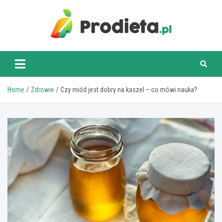
Skip
to
content
prodieta.pl
Home
Zdrowie
Czy miód jest dobry na kaszel – co mówi nauka?