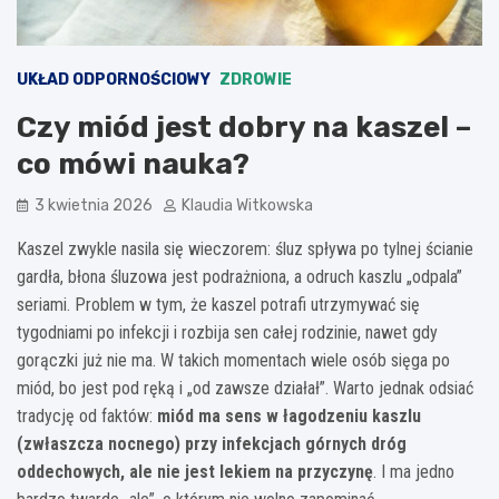
UKŁAD ODPORNOŚCIOWY
ZDROWIE
Czy miód jest dobry na kaszel –
co mówi nauka?
3 kwietnia 2026
Klaudia Witkowska
Kaszel zwykle nasila się wieczorem: śluz spływa po tylnej ścianie
gardła, błona śluzowa jest podrażniona, a odruch kaszlu „odpala”
seriami. Problem w tym, że kaszel potrafi utrzymywać się
tygodniami po infekcji i rozbija sen całej rodzinie, nawet gdy
gorączki już nie ma. W takich momentach wiele osób sięga po
miód, bo jest pod ręką i „od zawsze działał”. Warto jednak odsiać
tradycję od faktów:
miód ma sens w łagodzeniu kaszlu
(zwłaszcza nocnego) przy infekcjach górnych dróg
oddechowych, ale nie jest lekiem na przyczynę
. I ma jedno