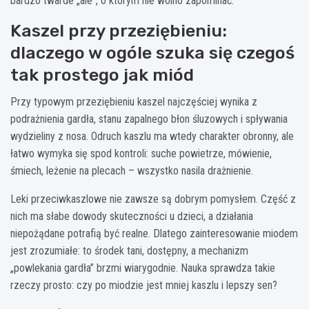
bardzo twarde „ale”, o którym nie wolno zapominać.
Kaszel przy przeziębieniu:
dlaczego w ogóle szuka się czegoś
tak prostego jak miód
Przy typowym przeziębieniu kaszel najczęściej wynika z
podrażnienia gardła, stanu zapalnego błon śluzowych i spływania
wydzieliny z nosa. Odruch kaszlu ma wtedy charakter obronny, ale
łatwo wymyka się spod kontroli: suche powietrze, mówienie,
śmiech, leżenie na plecach – wszystko nasila drażnienie.
Leki przeciwkaszlowe nie zawsze są dobrym pomysłem. Część z
nich ma słabe dowody skuteczności u dzieci, a działania
niepożądane potrafią być realne. Dlatego zainteresowanie miodem
jest zrozumiałe: to środek tani, dostępny, a mechanizm
„powlekania gardła” brzmi wiarygodnie. Nauka sprawdza takie
rzeczy prosto: czy po miodzie jest mniej kaszlu i lepszy sen?