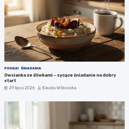
o
k
p
o
k
r
o
k
u
POSIŁKI
ŚNIADANIA
Owsianka ze śliwkami – sycące śniadanie na dobry
start
29 lipca 2026
Klaudia Witkowska