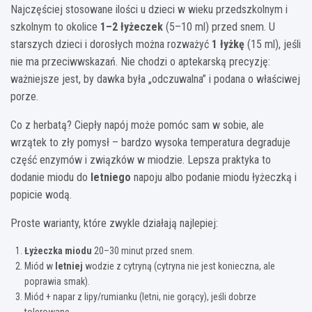
Najczęściej stosowane ilości u dzieci w wieku przedszkolnym i
szkolnym to okolice
1–2 łyżeczek
(5–10 ml) przed snem. U
starszych dzieci i dorosłych można rozważyć
1 łyżkę
(15 ml), jeśli
nie ma przeciwwskazań. Nie chodzi o aptekarską precyzję:
ważniejsze jest, by dawka była „odczuwalna” i podana o właściwej
porze.
Co z herbatą? Ciepły napój może pomóc sam w sobie, ale
wrzątek to zły pomysł – bardzo wysoka temperatura degraduje
część enzymów i związków w miodzie. Lepsza praktyka to
dodanie miodu do
letniego
napoju albo podanie miodu łyżeczką i
popicie wodą.
Proste warianty, które zwykle działają najlepiej:
Łyżeczka miodu
20–30 minut przed snem.
Miód w
letniej
wodzie z cytryną (cytryna nie jest konieczna, ale
poprawia smak).
Miód + napar z lipy/rumianku (letni, nie gorący), jeśli dobrze
tolerowane.