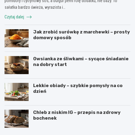
pomidory i cytrynowy sos, a bulgur pełni rolę dodatku, nie bazy. To
sałatka bardzo świeża, wyrazista i…
Czytaj dalej
Jak zrobić surówkę z marchewki – prosty
domowy sposób
Owsianka ze śliwkami – sycące śniadanie
na dobry start
Lekkie obiady – szybkie pomysły na co
dzień
Chleb z niskim IG – przepis na zdrowy
bochenek
J
P
a
a