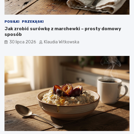
s
z
t
e
y
p
p
i
POSIŁKI
PRZEKĄSKI
r
s
Jak zrobić surówkę z marchewki – prosty domowy
z
i
sposób
e
p
p
o
30 lipca 2026
Klaudia Witkowska
i
r
s
a
k
d
r
y
o
k
p
o
k
r
o
k
u