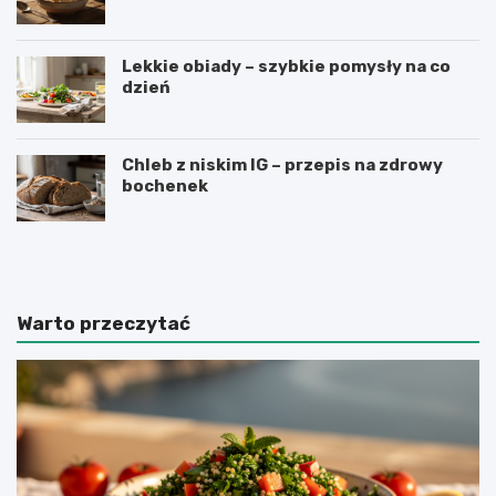
Lekkie obiady – szybkie pomysły na co
dzień
Chleb z niskim IG – przepis na zdrowy
bochenek
J
P
a
a
k
s
z
t
r
a
Warto przeczytać
o
z
b
c
i
z
ć
e
k
r
i
w
s
o
i
n
e
e