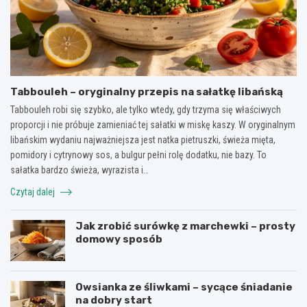
Tabbouleh – oryginalny przepis na sałatkę libańską
Tabbouleh robi się szybko, ale tylko wtedy, gdy trzyma się właściwych
proporcji i nie próbuje zamieniać tej sałatki w miskę kaszy. W oryginalnym
libańskim wydaniu najważniejsza jest natka pietruszki, świeża mięta,
pomidory i cytrynowy sos, a bulgur pełni rolę dodatku, nie bazy. To
sałatka bardzo świeża, wyrazista i…
Czytaj dalej
Jak zrobić surówkę z marchewki – prosty
domowy sposób
Owsianka ze śliwkami – sycące śniadanie
na dobry start